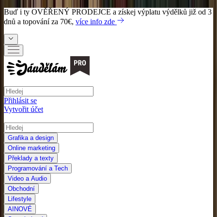
Buď i ty
OVĚŘENÝ PRODEJCE
a získej výplatu výdělků již od 3
dnů a topování za 70€,
více info zde
Přihlásit se
Vytvořit účet
Grafika a design
Online marketing
Překlady a texty
Programování a Tech
Video a Audio
Obchodní
Lifestyle
AI
NOVÉ