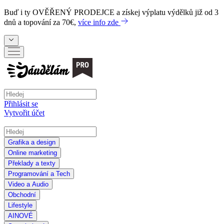
Buď i ty
OVĚŘENÝ PRODEJCE
a získej výplatu výdělků již od 3
dnů a topování za 70€,
více info zde
Přihlásit se
Vytvořit účet
Grafika a design
Online marketing
Překlady a texty
Programování a Tech
Video a Audio
Obchodní
Lifestyle
AI
NOVÉ