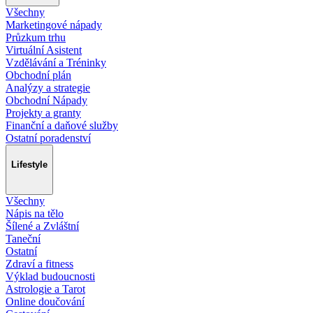
Všechny
Marketingové nápady
Průzkum trhu
Virtuální Asistent
Vzdělávání a Tréninky
Obchodní plán
Analýzy a strategie
Obchodní Nápady
Projekty a granty
Finanční a daňové služby
Ostatní poradenství
Lifestyle
Všechny
Nápis na tělo
Šílené a Zvláštní
Taneční
Ostatní
Zdraví a fitness
Výklad budoucnosti
Astrologie a Tarot
Online doučování