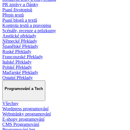
PR zprávy a články
Psaní životopisů
Přepis textů
Psaní blogů a textů
Kontrola textů a pravopisu
Scénáře, recenze a průzkumy
Anglické překlady
Německé Překlady
Španělské Překlady
Ruské Překlady
Francouzské Překlady
Italské Překlady
Polské Překlady
Maďarské Překlady
Ostatní Překlady
Programování a Tech
Všechny
Wordpress programování
Webstránky programování
E-shopy programování
CMS Programování
Programování her