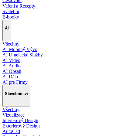
Cestování
Vaření a Recepty
Svatební
E-booky
AI
Všechny
AI Mobilný Vývoj
AI Umelecké Služby
AI Video
AI Audio
AI Obsah
AI Dáta
AI pre Firmy
Stavebnictví
Všechny
Vizualizace
Interiérový Design
Exteriérový Design
AutoCad