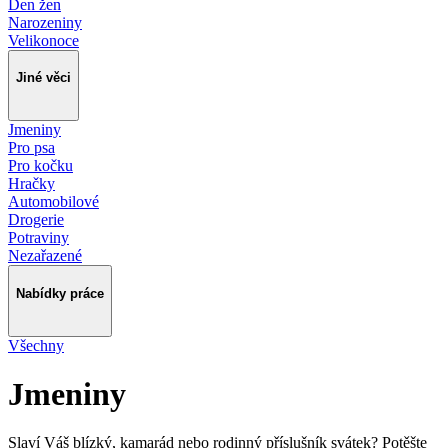
Den žen
Narozeniny
Velikonoce
Jiné věci
Jmeniny
Pro psa
Pro kočku
Hračky
Automobilové
Drogerie
Potraviny
Nezařazené
Nabídky práce
Všechny
Jmeniny
Slaví Váš blízký, kamarád nebo rodinný příslušník svátek? Potěšte