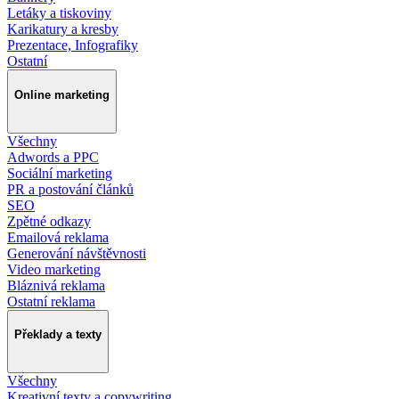
Letáky a tiskoviny
Karikatury a kresby
Prezentace, Infografiky
Ostatní
Online marketing
Všechny
Adwords a PPC
Sociální marketing
PR a postování článků
SEO
Zpětné odkazy
Emailová reklama
Generování návštěvnosti
Video marketing
Bláznivá reklama
Ostatní reklama
Překlady a texty
Všechny
Kreativní texty a copywriting