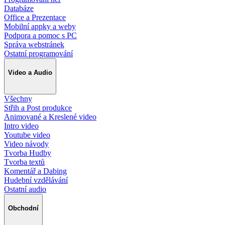
Databáze
Office a Prezentace
Mobilní appky a weby
Podpora a pomoc s PC
Správa webstránek
Ostatní programování
Video a Audio
Všechny
Střih a Post produkce
Animované a Kreslené video
Intro video
Youtube video
Video návody
Tvorba Hudby
Tvorba textů
Komentář a Dabing
Hudební vzdělávání
Ostatní audio
Obchodní