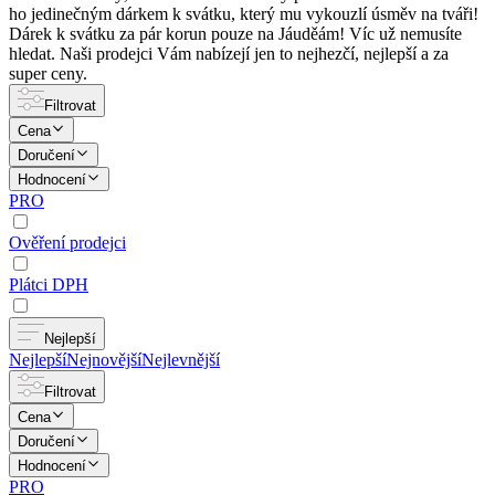
ho jedinečným dárkem k svátku, který mu vykouzlí úsměv na tváři!
Dárek k svátku za pár korun pouze na Jáuděám! Víc už nemusíte
hledat. Naši prodejci Vám nabízejí jen to nejhezčí, nejlepší a za
super ceny.
Filtrovat
Cena
Doručení
Hodnocení
PRO
Ověření prodejci
Plátci DPH
Nejlepší
Nejlepší
Nejnovější
Nejlevnější
Filtrovat
Cena
Doručení
Hodnocení
PRO