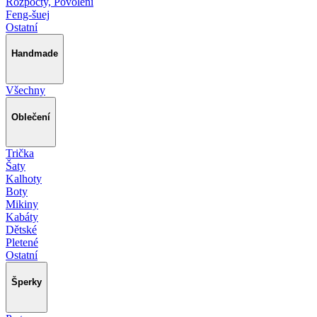
Rozpočty, Povolení
Feng-šuej
Ostatní
Handmade
Všechny
Oblečení
Trička
Šaty
Kalhoty
Boty
Mikiny
Kabáty
Dětské
Pletené
Ostatní
Šperky