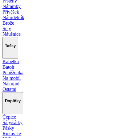
Prsteny
Náramky
Přívěšek
Náhrdelník
Brože
Sety
Náušnice
Tašky
Kabelka
Batoh
Peněženka
Na mobil
Nákupní
Ostatní
Doplňky
Čepice
Šály/šátky
Pásky
Rukavice