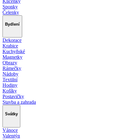
Klíčenky
Sponky
Čelenky
Bydlení
Dekorace
Krabice
Kuchyňské
Magnetky
Obrazy
Rámečky
Nádoby
Textilní
Hodiny
Košíky
Postavičky
Stavba a zahrada
Svátky
Vánoce
Valentýn