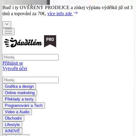
Buď i ty
OVĚŘENÝ PRODEJCE
a získej výplatu výdělků již od 3
dnů a topování za 70€,
více info zde
Přihlásit se
Vytvořit účet
Grafika a design
Online marketing
Překlady a texty
Programování a Tech
Video a Audio
Obchodní
Lifestyle
AI
NOVÉ