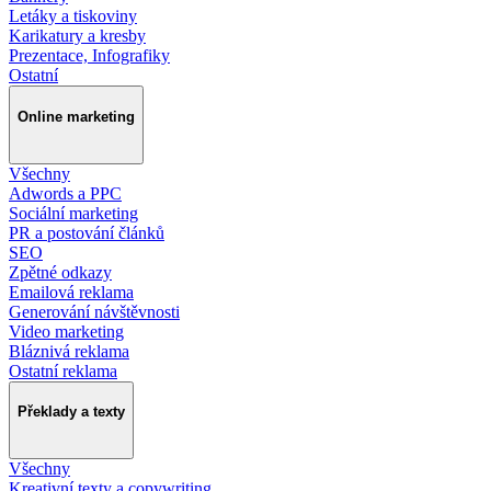
Letáky a tiskoviny
Karikatury a kresby
Prezentace, Infografiky
Ostatní
Online marketing
Všechny
Adwords a PPC
Sociální marketing
PR a postování článků
SEO
Zpětné odkazy
Emailová reklama
Generování návštěvnosti
Video marketing
Bláznivá reklama
Ostatní reklama
Překlady a texty
Všechny
Kreativní texty a copywriting