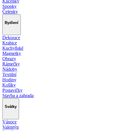
Klíčenky
Sponky
Čelenky
Bydlení
Dekorace
Krabice
Kuchyňské
Magnetky
Obrazy
Rámečky
Nádoby
Textilní
Hodiny
Košíky
Postavičky
Stavba a zahrada
Svátky
Vánoce
Valentýn