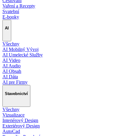
Cestování
Vaření a Recepty
Svatební
E-booky
AI
Všechny
AI Mobilný Vývoj
AI Umelecké Služby
AI Video
AI Audio
AI Obsah
AI Dáta
AI pre Firmy
Stavebnictví
Všechny
Vizualizace
Interiérový Design
Exteriérový Design
AutoCad