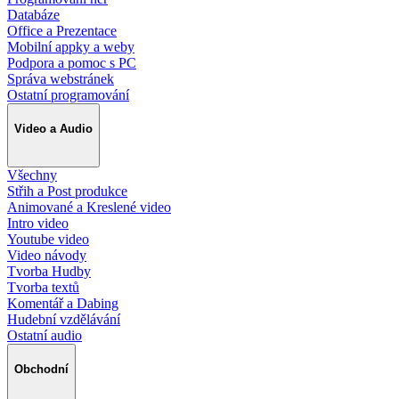
Databáze
Office a Prezentace
Mobilní appky a weby
Podpora a pomoc s PC
Správa webstránek
Ostatní programování
Video a Audio
Všechny
Střih a Post produkce
Animované a Kreslené video
Intro video
Youtube video
Video návody
Tvorba Hudby
Tvorba textů
Komentář a Dabing
Hudební vzdělávání
Ostatní audio
Obchodní