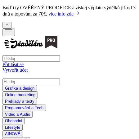
Buď i ty
OVĚŘENÝ PRODEJCE
a získej výplatu výdělků již od 3
dnů a topování za 70€,
více info zde
Přihlásit se
Vytvořit účet
Grafika a design
Online marketing
Překlady a texty
Programování a Tech
Video a Audio
Obchodní
Lifestyle
AI
NOVÉ