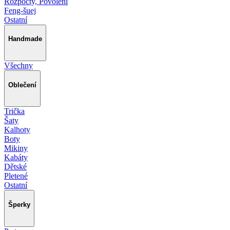
Rozpočty, Povolení
Feng-šuej
Ostatní
Handmade
Všechny
Oblečení
Trička
Šaty
Kalhoty
Boty
Mikiny
Kabáty
Dětské
Pletené
Ostatní
Šperky