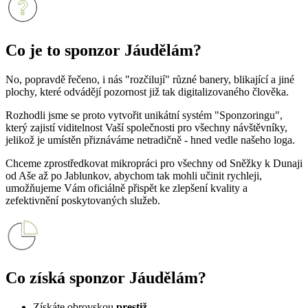
Co je to sponzor Jáudělám?
No, popravdě řečeno, i nás "rozčilují" různé banery, blikající a jiné
plochy, které odvádějí pozornost již tak digitalizovaného člověka.
Rozhodli jsme se proto vytvořit unikátní systém "Sponzoringu",
který zajistí viditelnost Vaší společnosti pro všechny návštěvníky,
jelikož je umístěn přiznáváme netradičně - hned vedle našeho loga.
Chceme zprostředkovat mikropráci pro všechny od Sněžky k Dunaji
od Aše až po Jablunkov, abychom tak mohli učinit rychleji,
umožňujeme Vám oficiálně přispět ke zlepšení kvality a
zefektivnění poskytovaných služeb.
Co získá sponzor Jáudělám?
Získáte obrovskou
prestiž