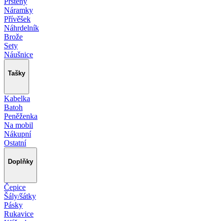
Prsteny
Náramky
Přívěšek
Náhrdelník
Brože
Sety
Náušnice
Tašky
Kabelka
Batoh
Peněženka
Na mobil
Nákupní
Ostatní
Doplňky
Čepice
Šály/šátky
Pásky
Rukavice