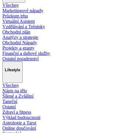
Všechny
Marketingové nápady
Průzkum trhu
Virtuální Asistent
Vzdělávání a Tréninky
Obchodní plán
Analýzy a strategie
Obchodní Nápady
Projekty a granty
Finanční a daňové služby
Ostatní poradenství
Lifestyle
Všechny
Nápis na tělo
Šílené a Zvláštní
Taneční
Ostatní
Zdraví a fitness
Výklad budoucnosti
Astrologie a Tarot
Online doučování