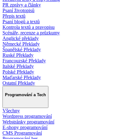
PR zprávy a články
Psaní životopisů
Přepis textů
Psaní blogů a textů
Kontrola textů a pravopisu
Scénáře, recenze a průzkumy
Anglické překlady
Německé Překlady
Španělské Překlady
Ruské Překlady
Francouzské Překlady
Italské Překlady
Polské Překlady
Maďarské Překlady
Ostatní Překlady
Programování a Tech
Všechny
Wordpress programování
Webstránky programování
E-shopy programování
CMS Programování
Programování her