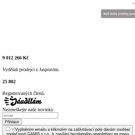
9 012 266 Kč
Vydělali prodejci z Jaspravim.
25 802
Registrovaných členů.
Nezmeškejte naše novinky
Přihlásit
Vyplněním emailu a kliknutím na zaškrtávací pole dávám souhlas
společnosti GAMI5 s.r.o., k zasílání bezplatného newsletteru na mnou