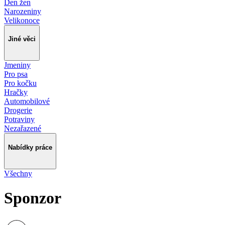
Den žen
Narozeniny
Velikonoce
Jiné věci
Jmeniny
Pro psa
Pro kočku
Hračky
Automobilové
Drogerie
Potraviny
Nezařazené
Nabídky práce
Všechny
Sponzor