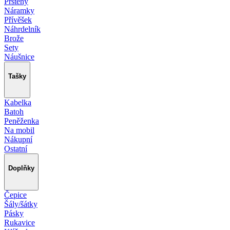
Prsteny
Náramky
Přívěšek
Náhrdelník
Brože
Sety
Náušnice
Tašky
Kabelka
Batoh
Peněženka
Na mobil
Nákupní
Ostatní
Doplňky
Čepice
Šály/šátky
Pásky
Rukavice