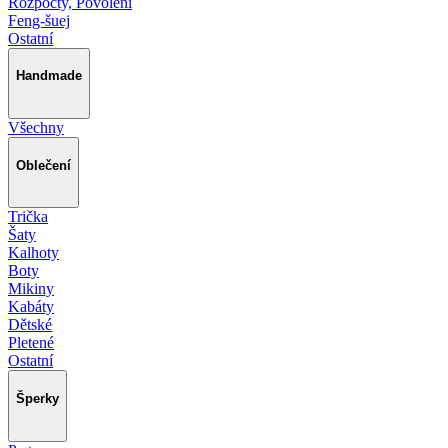
Rozpočty, Povolení
Feng-šuej
Ostatní
Handmade
Všechny
Oblečení
Trička
Šaty
Kalhoty
Boty
Mikiny
Kabáty
Dětské
Pletené
Ostatní
Šperky