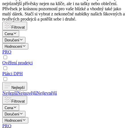
nejrůznější přívěsky nejen na klíče, ale i na tašky nebo oblečení.
Přívěsek je krásnou pozorností pro vaše blízké a vhodný také jako
malý dárek. Stačí si vybrat z nekonečné nabídky našich šikovných a
tvořivých prodejců a potěšit sebe i druhé.
Filtrovat
Cena
Doručení
Hodnocení
PRO
Ověření prodejci
Plátci DPH
Nejlepší
Nejlepší
Nejnovější
Nejlevnější
Filtrovat
Cena
Doručení
Hodnocení
PRO