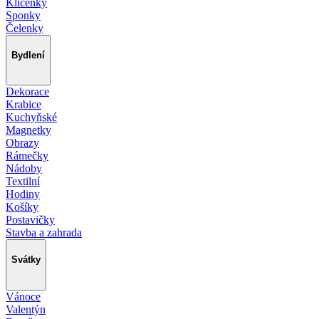
Klíčenky
Sponky
Čelenky
Bydlení
Dekorace
Krabice
Kuchyňské
Magnetky
Obrazy
Rámečky
Nádoby
Textilní
Hodiny
Košíky
Postavičky
Stavba a zahrada
Svátky
Vánoce
Valentýn