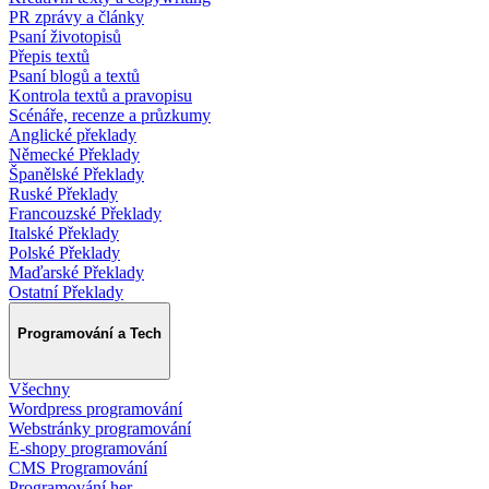
PR zprávy a články
Psaní životopisů
Přepis textů
Psaní blogů a textů
Kontrola textů a pravopisu
Scénáře, recenze a průzkumy
Anglické překlady
Německé Překlady
Španělské Překlady
Ruské Překlady
Francouzské Překlady
Italské Překlady
Polské Překlady
Maďarské Překlady
Ostatní Překlady
Programování a Tech
Všechny
Wordpress programování
Webstránky programování
E-shopy programování
CMS Programování
Programování her