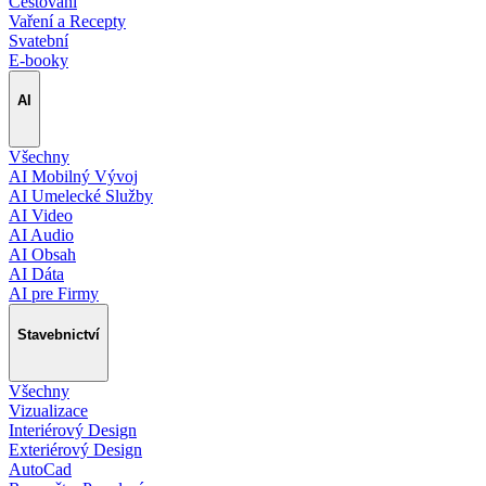
Cestování
Vaření a Recepty
Svatební
E-booky
AI
Všechny
AI Mobilný Vývoj
AI Umelecké Služby
AI Video
AI Audio
AI Obsah
AI Dáta
AI pre Firmy
Stavebnictví
Všechny
Vizualizace
Interiérový Design
Exteriérový Design
AutoCad