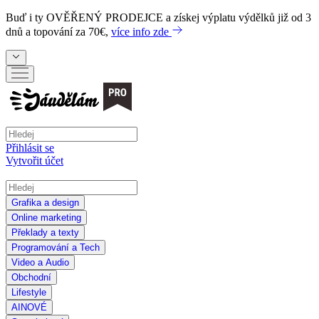
Buď i ty
OVĚŘENÝ PRODEJCE
a získej výplatu výdělků již od 3
dnů a topování za 70€,
více info zde
Přihlásit se
Vytvořit účet
Grafika a design
Online marketing
Překlady a texty
Programování a Tech
Video a Audio
Obchodní
Lifestyle
AI
NOVÉ