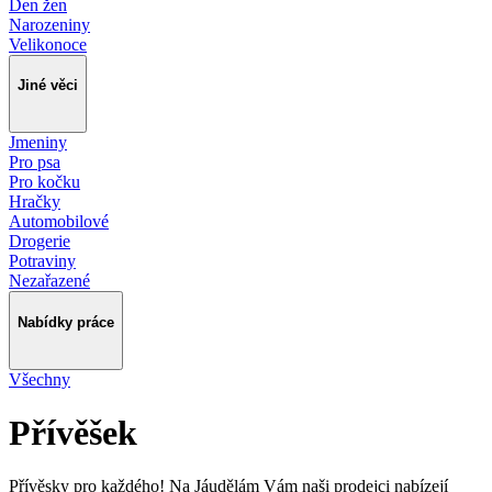
Den žen
Narozeniny
Velikonoce
Jiné věci
Jmeniny
Pro psa
Pro kočku
Hračky
Automobilové
Drogerie
Potraviny
Nezařazené
Nabídky práce
Všechny
Přívěšek
Přívěsky pro každého! Na Jáudělám Vám naši prodejci nabízejí