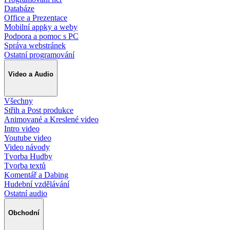
Databáze
Office a Prezentace
Mobilní appky a weby
Podpora a pomoc s PC
Správa webstránek
Ostatní programování
Video a Audio
Všechny
Střih a Post produkce
Animované a Kreslené video
Intro video
Youtube video
Video návody
Tvorba Hudby
Tvorba textů
Komentář a Dabing
Hudební vzdělávání
Ostatní audio
Obchodní