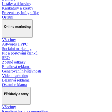
Letáky a tiskoviny
Karikatury a kresby
Prezentace, Infografiky
Ostatní
Online marketing
Všechny
Adwords a PPC
Sociální marketing
PR a postování článků
SEO
Zpětné odkazy
Emailová reklama
Generování návštěvnosti
Video marketing
Bláznivá reklama
Ostatní reklama
Překlady a texty
Všechny
Kreativní texty a copywriting