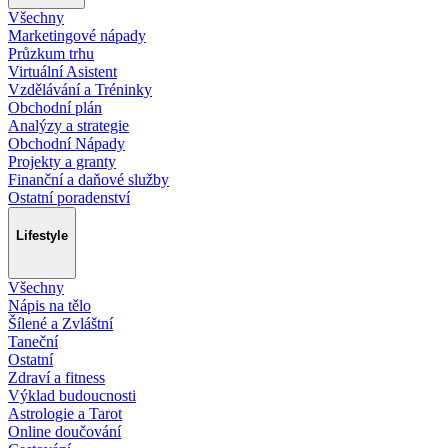
Všechny
Marketingové nápady
Průzkum trhu
Virtuální Asistent
Vzdělávání a Tréninky
Obchodní plán
Analýzy a strategie
Obchodní Nápady
Projekty a granty
Finanční a daňové služby
Ostatní poradenství
Lifestyle
Všechny
Nápis na tělo
Šílené a Zvláštní
Taneční
Ostatní
Zdraví a fitness
Výklad budoucnosti
Astrologie a Tarot
Online doučování