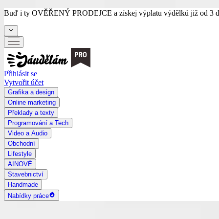
Buď i ty
OVĚŘENÝ PRODEJCE
a získej výplatu výdělků již od 3 
Přihlásit se
Vytvořit účet
Grafika a design
Online marketing
Překlady a texty
Programování a Tech
Video a Audio
Obchodní
Lifestyle
AI
NOVÉ
Stavebnictví
Handmade
Nabídky práce