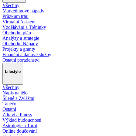
Všechny
Marketingové nápady
Průzkum trhu
Virtuální Asistent
Vzdělávání a Tréninky
Obchodní plán
Analýzy a strategie
Obchodní Nápady
Projekty a granty
Finanční a daňové služby
Ostatní poradenství
Lifestyle
Všechny
Nápis na tělo
Šílené a Zvláštní
Taneční
Ostatní
Zdraví a fitness
Výklad budoucnosti
Astrologie a Tarot
Online doučování