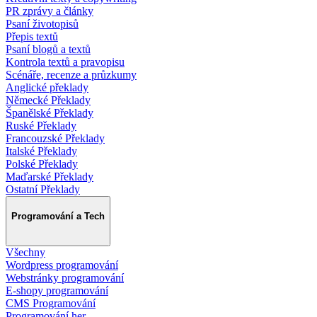
PR zprávy a články
Psaní životopisů
Přepis textů
Psaní blogů a textů
Kontrola textů a pravopisu
Scénáře, recenze a průzkumy
Anglické překlady
Německé Překlady
Španělské Překlady
Ruské Překlady
Francouzské Překlady
Italské Překlady
Polské Překlady
Maďarské Překlady
Ostatní Překlady
Programování a Tech
Všechny
Wordpress programování
Webstránky programování
E-shopy programování
CMS Programování
Programování her