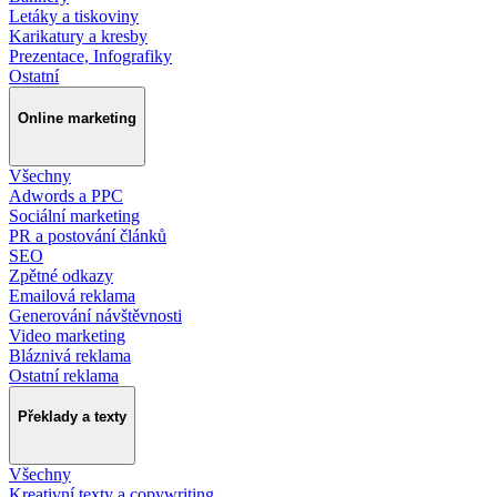
Letáky a tiskoviny
Karikatury a kresby
Prezentace, Infografiky
Ostatní
Online marketing
Všechny
Adwords a PPC
Sociální marketing
PR a postování článků
SEO
Zpětné odkazy
Emailová reklama
Generování návštěvnosti
Video marketing
Bláznivá reklama
Ostatní reklama
Překlady a texty
Všechny
Kreativní texty a copywriting