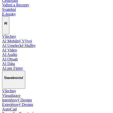
Cestování
Vaření a Recepty
Svatební
E-booky
AI
Všechny
AI Mobilný Vývoj
AI Umelecké Služby
AI Video
AI Audio
AI Obsah
AI Dáta
AI pre Firmy
Stavebnictví
Všechny
Vizualizace
Interiérový Design
Exteriérový Design
AutoCad