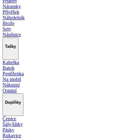
Prsteny
Náramky
Přívěšek
Náhrdelník
Brože
Sety
Náušnice
Tašky
Kabelka
Batoh
Peněženka
Na mobil
Nákupní
Ostatní
Doplňky
Čepice
Šály/šátky
Pásky
Rukavice