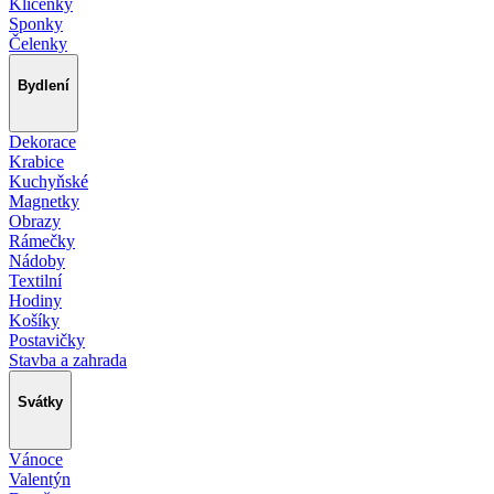
Klíčenky
Sponky
Čelenky
Bydlení
Dekorace
Krabice
Kuchyňské
Magnetky
Obrazy
Rámečky
Nádoby
Textilní
Hodiny
Košíky
Postavičky
Stavba a zahrada
Svátky
Vánoce
Valentýn