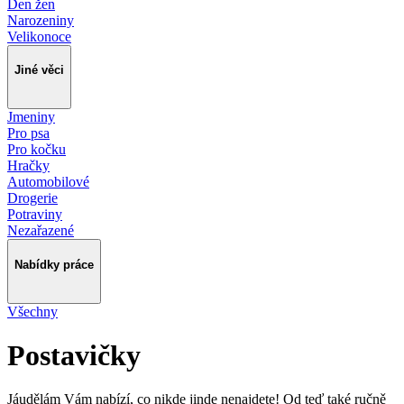
Den žen
Narozeniny
Velikonoce
Jiné věci
Jmeniny
Pro psa
Pro kočku
Hračky
Automobilové
Drogerie
Potraviny
Nezařazené
Nabídky práce
Všechny
Postavičky
Jáudělám Vám nabízí, co nikde jinde nenajdete! Od teď také ručně