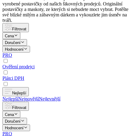
vyrobené postavičky od našich šikovných prodejců. Originální
postavičky a maskoty, ze kterých si nebudete moct vybrat. Potěšte
své blízké milým a zábavným dárkem a vykouzlete jim úsměv na
tváři.
Filtrovat
Cena
Doručení
Hodnocení
PRO
Ověření prodejci
Plátci DPH
Nejlepší
Nejlepší
Nejnovější
Nejlevnější
Filtrovat
Cena
Doručení
Hodnocení
PRO