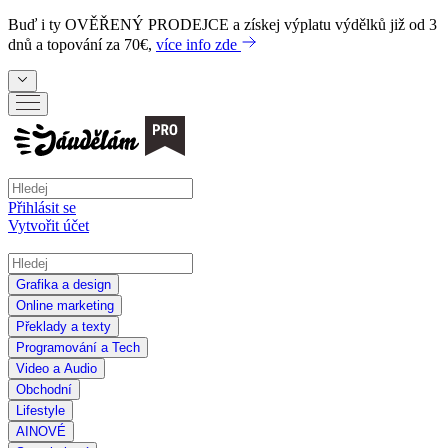
Buď i ty
OVĚŘENÝ PRODEJCE
a získej výplatu výdělků již od 3
dnů a topování za 70€,
více info zde
Přihlásit se
Vytvořit účet
Grafika a design
Online marketing
Překlady a texty
Programování a Tech
Video a Audio
Obchodní
Lifestyle
AI
NOVÉ