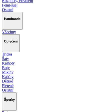
Rozpočty, Povolení
Feng-šuej
Ostatní
Handmade
Všechny
Oblečení
Trička
Šaty
Kalhoty
Boty
Mikiny
Kabáty
Dětské
Pletené
Ostatní
Šperky