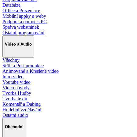
Databáze
Office a Prezentace
Mobilní appky a weby
Podpora a pomoc s PC
Správa webstránek
Ostatní programování
Video a Audio
Všechny
Střih a Post produkce
Animované a Kreslené video
Intro video
Youtube video
Video návody
Tvorba Hudby
Tvorba textů
Komentář a Dabing
Hudební vzdělávání
Ostatní audio
Obchodní