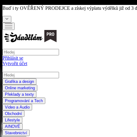
Buď i ty
OVĚŘENÝ PRODEJCE
a získej výplatu výdělků již od 3 
Přihlásit se
Vytvořit účet
Grafika a design
Online marketing
Překlady a texty
Programování a Tech
Video a Audio
Obchodní
Lifestyle
AI
NOVÉ
Stavebnictví