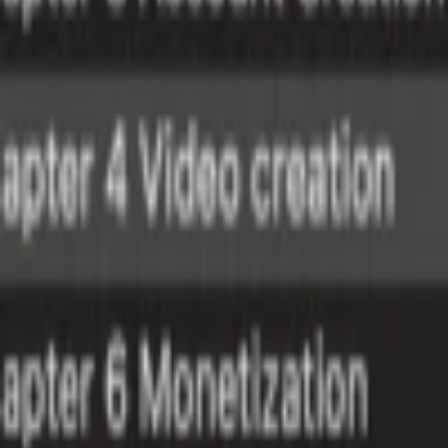
Karikatury a kresby
Prezentace, Infografiky
Ostatní
Online marketing
Všechny
Adwords a PPC
Sociální marketing
PR a postování článků
SEO
Zpětné odkazy
Emailová reklama
Generování návštěvnosti
Video marketing
Bláznivá reklama
Ostatní reklama
Překlady a texty
Všechny
Kreativní texty a copywriting
PR zprávy a články