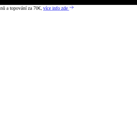
dnů a topování za 70€,
více info zde