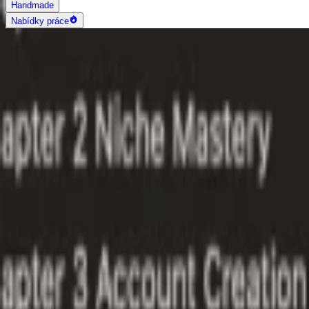
Handmade
Nabídky práce
AI vyhledávání
Grafika a design
Všechny
Logo design
Web a App design
Vizitky
3D a 2D design
Fotografie
Photoshop úpravy
Bannery
Letáky a tiskoviny