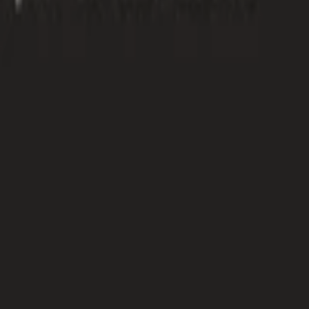
Psaní životopisů
Přepis textů
Psaní blogů a textů
Kontrola textů a pravopisu
Scénáře, recenze a průzkumy
Anglické překlady
Německé Překlady
Španělské Překlady
Ruské Překlady
Francouzské Překlady
Italské Překlady
Polské Překlady
Maďarské Překlady
Ostatní Překlady
Programování a Tech
Všechny
Wordpress programování
Webstránky programování
E-shopy programování
CMS Programování
Programování her
Databáze