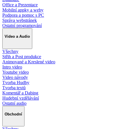
Office a Prezentace
Mobilní appky a weby
Podpora a pomoc s PC
Správa webstránek
Ostatní programování
Video a Audio
Všechny
Střih a Post produkce
Animované a Kreslené video
Intro video
Youtube video
Video návody
Tvorba Hudby
Tvorba textů
Komentář a Dabing
Hudební vzdělávání
Ostatní audio
Obchodní
Všechny