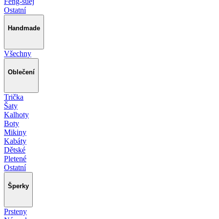
Feng-šuej
Ostatní
Handmade
Všechny
Oblečení
Trička
Šaty
Kalhoty
Boty
Mikiny
Kabáty
Dětské
Pletené
Ostatní
Šperky
Prsteny