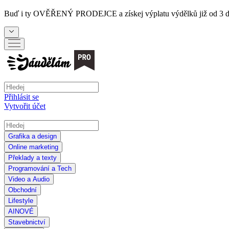
Buď i ty
OVĚŘENÝ PRODEJCE
a získej výplatu výdělků již od 3 
Přihlásit se
Vytvořit účet
Grafika a design
Online marketing
Překlady a texty
Programování a Tech
Video a Audio
Obchodní
Lifestyle
AI
NOVÉ
Stavebnictví