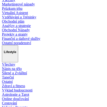
Marketingové nápady
Průzkum trhu
Virtuální Asistent
Vzdělávání a Tréninky
Obchodní plán
Analýzy a strategie
Obchodní Nápady
Projekty a granty
Finanční a daňové služby
Ostatní poradenství
Lifestyle
Všechny
Nápis na tělo
Šílené a Zvláštní
Taneční
Ostatní
Zdraví a fitness
Výklad budoucnosti
Astrologie a Tarot
Online doučování
Cestování