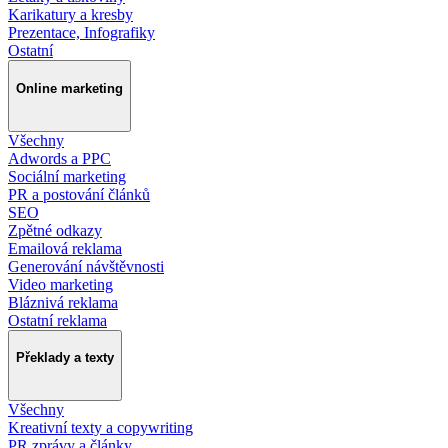
Karikatury a kresby
Prezentace, Infografiky
Ostatní
Online marketing
Všechny
Adwords a PPC
Sociální marketing
PR a postování článků
SEO
Zpětné odkazy
Emailová reklama
Generování návštěvnosti
Video marketing
Bláznivá reklama
Ostatní reklama
Překlady a texty
Všechny
Kreativní texty a copywriting
PR zprávy a články