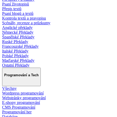
Psaní životopisů
Přepis textů
Psaní blogů a textů
Kontrola textů a pravopisu
Scénáře, recenze a průzkumy
Anglické překlady
Německé Překlady
Španělské Překlady
Ruské Překlady
Francouzské Překlady
Italské Překlady
Polské Překlady
Maďarské Překlady
Ostatní Překlady
Programování a Tech
Všechny
Wordpress programování
Webstránky programování
E-shopy programování
CMS Programování
Programování her
Databáze