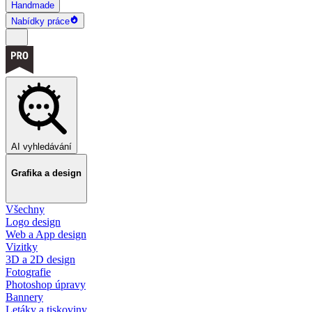
Handmade
Nabídky práce
AI vyhledávání
Grafika a design
Všechny
Logo design
Web a App design
Vizitky
3D a 2D design
Fotografie
Photoshop úpravy
Bannery
Letáky a tiskoviny