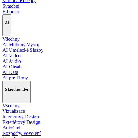
Vaření a Recepty
Svatební
E-booky
AI
Všechny
AI Mobilný Vývoj
AI Umelecké Služby
AI Video
AI Audio
AI Obsah
AI Dáta
AI pre Firmy
Stavebnictví
Všechny
Vizualizace
Interiérový Design
Exteriérový Design
AutoCad
Rozpočty, Povolení