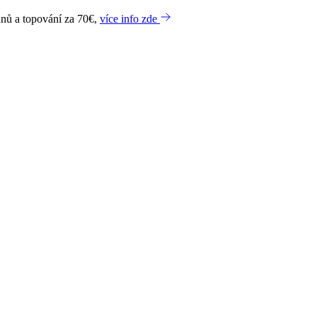
dnů a topování za 70€,
více info zde