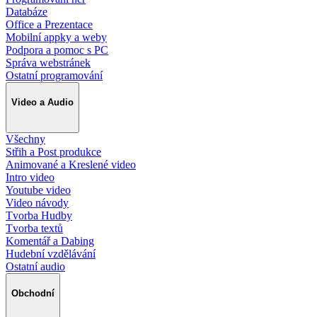
Databáze
Office a Prezentace
Mobilní appky a weby
Podpora a pomoc s PC
Správa webstránek
Ostatní programování
Video a Audio
Všechny
Střih a Post produkce
Animované a Kreslené video
Intro video
Youtube video
Video návody
Tvorba Hudby
Tvorba textů
Komentář a Dabing
Hudební vzdělávání
Ostatní audio
Obchodní