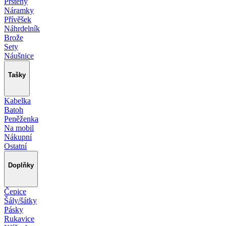
Prsteny
Náramky
Přívěšek
Náhrdelník
Brože
Sety
Náušnice
Tašky
Kabelka
Batoh
Peněženka
Na mobil
Nákupní
Ostatní
Doplňky
Čepice
Šály/šátky
Pásky
Rukavice