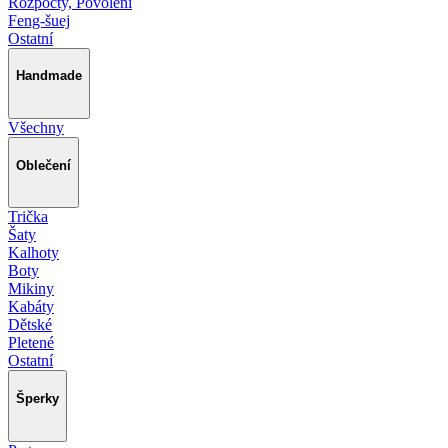
Rozpočty, Povolení
Feng-šuej
Ostatní
Handmade
Všechny
Oblečení
Trička
Šaty
Kalhoty
Boty
Mikiny
Kabáty
Dětské
Pletené
Ostatní
Šperky