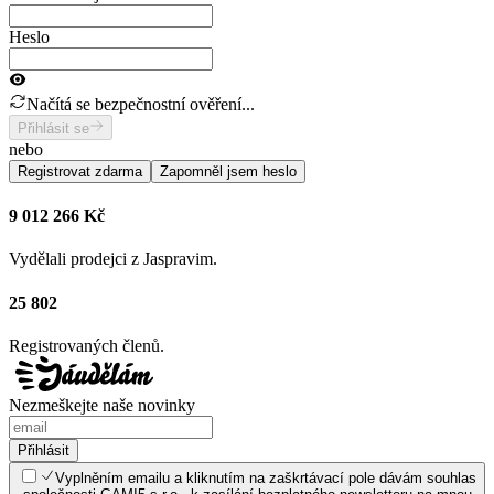
Heslo
Načítá se bezpečnostní ověření...
Přihlásit se
nebo
Registrovat zdarma
Zapomněl jsem heslo
9 012 266 Kč
Vydělali prodejci z Jaspravim.
25 802
Registrovaných členů.
Nezmeškejte naše novinky
Přihlásit
Vyplněním emailu a kliknutím na zaškrtávací pole dávám souhlas