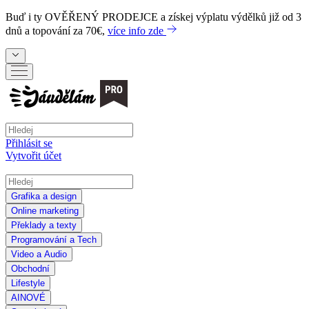
Buď i ty
OVĚŘENÝ PRODEJCE
a získej výplatu výdělků již od 3
dnů a topování za 70€,
více info zde
Přihlásit se
Vytvořit účet
Grafika a design
Online marketing
Překlady a texty
Programování a Tech
Video a Audio
Obchodní
Lifestyle
AI
NOVÉ