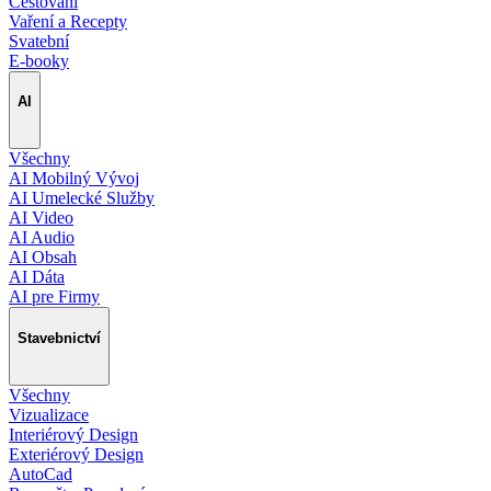
Cestování
Vaření a Recepty
Svatební
E-booky
AI
Všechny
AI Mobilný Vývoj
AI Umelecké Služby
AI Video
AI Audio
AI Obsah
AI Dáta
AI pre Firmy
Stavebnictví
Všechny
Vizualizace
Interiérový Design
Exteriérový Design
AutoCad