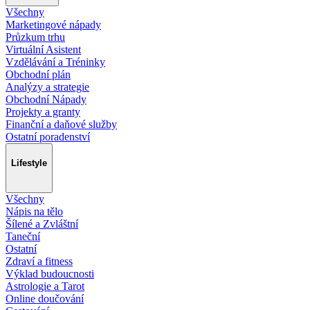
Všechny
Marketingové nápady
Průzkum trhu
Virtuální Asistent
Vzdělávání a Tréninky
Obchodní plán
Analýzy a strategie
Obchodní Nápady
Projekty a granty
Finanční a daňové služby
Ostatní poradenství
Lifestyle
Všechny
Nápis na tělo
Šílené a Zvláštní
Taneční
Ostatní
Zdraví a fitness
Výklad budoucnosti
Astrologie a Tarot
Online doučování