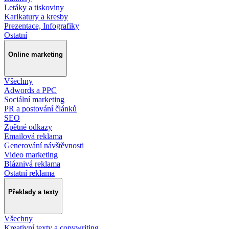
Letáky a tiskoviny
Karikatury a kresby
Prezentace, Infografiky
Ostatní
Online marketing
Všechny
Adwords a PPC
Sociální marketing
PR a postování článků
SEO
Zpětné odkazy
Emailová reklama
Generování návštěvnosti
Video marketing
Bláznivá reklama
Ostatní reklama
Překlady a texty
Všechny
Kreativní texty a copywriting