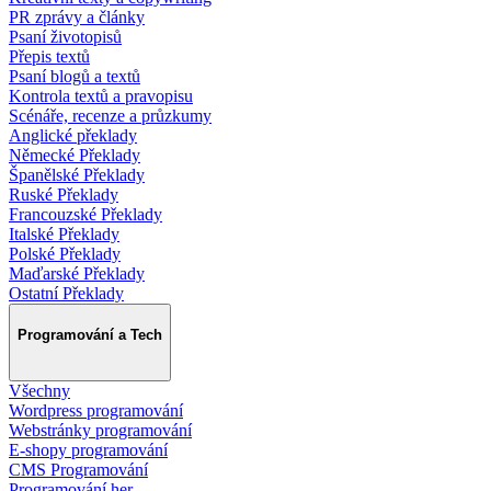
PR zprávy a články
Psaní životopisů
Přepis textů
Psaní blogů a textů
Kontrola textů a pravopisu
Scénáře, recenze a průzkumy
Anglické překlady
Německé Překlady
Španělské Překlady
Ruské Překlady
Francouzské Překlady
Italské Překlady
Polské Překlady
Maďarské Překlady
Ostatní Překlady
Programování a Tech
Všechny
Wordpress programování
Webstránky programování
E-shopy programování
CMS Programování
Programování her