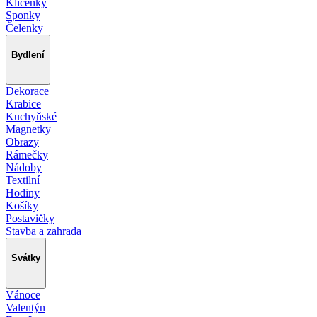
Klíčenky
Sponky
Čelenky
Bydlení
Dekorace
Krabice
Kuchyňské
Magnetky
Obrazy
Rámečky
Nádoby
Textilní
Hodiny
Košíky
Postavičky
Stavba a zahrada
Svátky
Vánoce
Valentýn