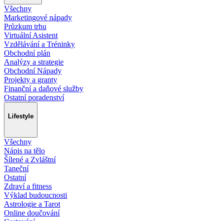
Všechny
Marketingové nápady
Průzkum trhu
Virtuální Asistent
Vzdělávání a Tréninky
Obchodní plán
Analýzy a strategie
Obchodní Nápady
Projekty a granty
Finanční a daňové služby
Ostatní poradenství
Lifestyle
Všechny
Nápis na tělo
Šílené a Zvláštní
Taneční
Ostatní
Zdraví a fitness
Výklad budoucnosti
Astrologie a Tarot
Online doučování