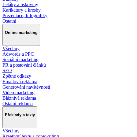
Letáky a tiskoviny
Karikatury a kresby
Prezentace, Infografiky
Ostatní
Online marketing
Všechny
Adwords a PPC
Sociální marketing
PR a postování článků
SEO
Zpětné odkazy
Emailová reklama
Generování návštěvnosti
Video marketing
Bláznivá reklama
Ostatní reklama
Překlady a texty
Všechny
Kreativní texty a copywriting