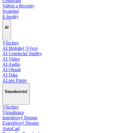
Cestování
Vaření a Recepty
Svatební
E-booky
AI
Všechny
AI Mobilný Vývoj
AI Umelecké Služby
AI Video
AI Audio
AI Obsah
AI Dáta
AI pre Firmy
Stavebnictví
Všechny
Vizualizace
Interiérový Design
Exteriérový Design
AutoCad