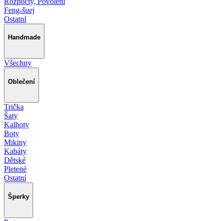
Rozpočty, Povolení
Feng-šuej
Ostatní
Handmade
Všechny
Oblečení
Trička
Šaty
Kalhoty
Boty
Mikiny
Kabáty
Dětské
Pletené
Ostatní
Šperky