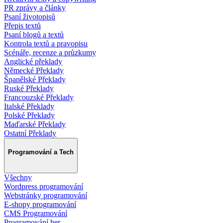
PR zprávy a články
Psaní životopisů
Přepis textů
Psaní blogů a textů
Kontrola textů a pravopisu
Scénáře, recenze a průzkumy
Anglické překlady
Německé Překlady
Španělské Překlady
Ruské Překlady
Francouzské Překlady
Italské Překlady
Polské Překlady
Maďarské Překlady
Ostatní Překlady
Programování a Tech
Všechny
Wordpress programování
Webstránky programování
E-shopy programování
CMS Programování
Programování her