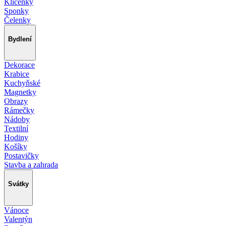
Klíčenky
Sponky
Čelenky
Bydlení
Dekorace
Krabice
Kuchyňské
Magnetky
Obrazy
Rámečky
Nádoby
Textilní
Hodiny
Košíky
Postavičky
Stavba a zahrada
Svátky
Vánoce
Valentýn