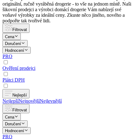
originální, ručně vyráběná drogerie - to vše na jednom místě. Naši
šikovní prodejci a výrobci domácí drogerie Vám nabízejí své
voňavé výrobky za ideální ceny. Zkuste něco jiného, nového a
podpořte tak tvořivé lidi.
Filtrovat
Cena
Doručení
Hodnocení
PRO
Ověření prodejci
Plátci DPH
Nejlepší
Nejlepší
Nejnovější
Nejlevnější
Filtrovat
Cena
Doručení
Hodnocení
PRO