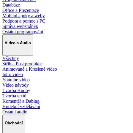
Databáze
Office a Prezentace
Mobilní appky a weby
Podpora a pomoc s PC
Správa webstránek
Ostatní programování
Video a Audio
Všechny
Střih a Post produkce
Animované a Kreslené video
Intro video
Youtube video
Video návody
Tvorba Hudby
Tvorba textů
Komentář a Dabing
Hudební vzdělávání
Ostatní audio
Obchodní