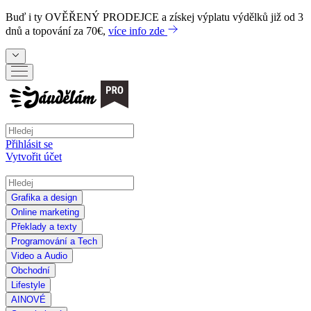
Buď i ty
OVĚŘENÝ PRODEJCE
a získej výplatu výdělků již od 3
dnů a topování za 70€,
více info zde
Přihlásit se
Vytvořit účet
Grafika a design
Online marketing
Překlady a texty
Programování a Tech
Video a Audio
Obchodní
Lifestyle
AI
NOVÉ