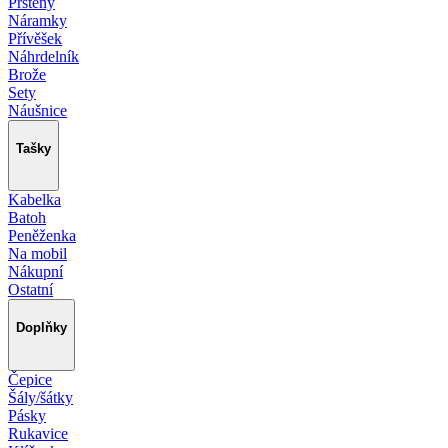
Prsteny
Náramky
Přívěšek
Náhrdelník
Brože
Sety
Náušnice
Tašky
Kabelka
Batoh
Peněženka
Na mobil
Nákupní
Ostatní
Doplňky
Čepice
Šály/šátky
Pásky
Rukavice