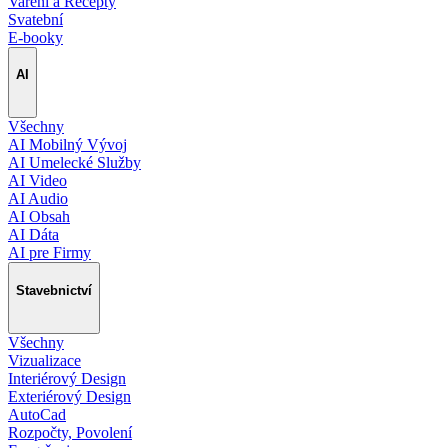
Vaření a Recepty
Svatební
E-booky
AI
Všechny
AI Mobilný Vývoj
AI Umelecké Služby
AI Video
AI Audio
AI Obsah
AI Dáta
AI pre Firmy
Stavebnictví
Všechny
Vizualizace
Interiérový Design
Exteriérový Design
AutoCad
Rozpočty, Povolení