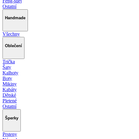
Feng-šuej
Ostatní
Handmade
Všechny
Oblečení
Trička
Šaty
Kalhoty
Boty
Mikiny
Kabáty
Dětské
Pletené
Ostatní
Šperky
Prsteny