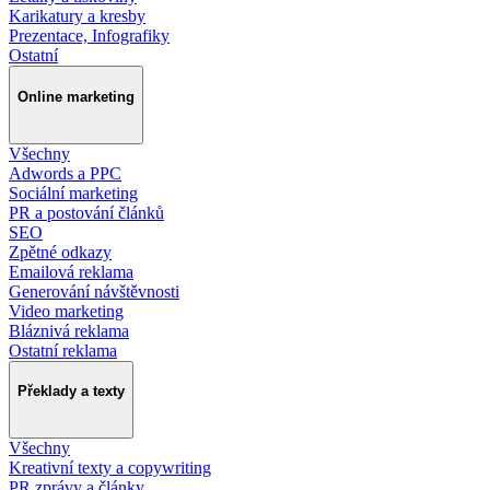
Karikatury a kresby
Prezentace, Infografiky
Ostatní
Online marketing
Všechny
Adwords a PPC
Sociální marketing
PR a postování článků
SEO
Zpětné odkazy
Emailová reklama
Generování návštěvnosti
Video marketing
Bláznivá reklama
Ostatní reklama
Překlady a texty
Všechny
Kreativní texty a copywriting
PR zprávy a články