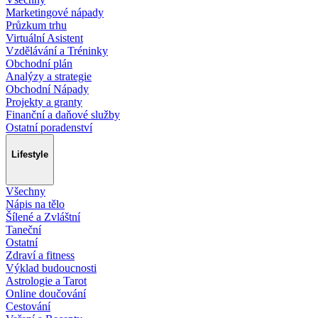
Marketingové nápady
Průzkum trhu
Virtuální Asistent
Vzdělávání a Tréninky
Obchodní plán
Analýzy a strategie
Obchodní Nápady
Projekty a granty
Finanční a daňové služby
Ostatní poradenství
Lifestyle
Všechny
Nápis na tělo
Šílené a Zvláštní
Taneční
Ostatní
Zdraví a fitness
Výklad budoucnosti
Astrologie a Tarot
Online doučování
Cestování