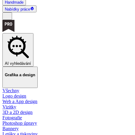
Handmade
Nabídky práce
AI vyhledávání
Grafika a design
Všechny
Logo design
Web a App design
Vizitky
3D a 2D design
Fotografie
Photoshop úpravy
Bannery
Letáky a tiskoviny