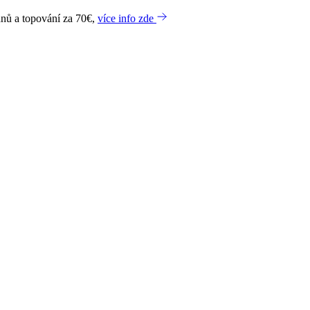
dnů a topování za 70€,
více info zde