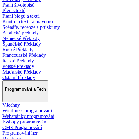
Psaní životopisů
Přepis textů
Psaní blogů a textů
Kontrola textů a pravopisu
Scénáře, recenze a průzkumy
Anglické překlady
Německé Překlady
Španělské Překlady
Ruské Překlady
Francouzské Překlady
Italské Překlady
Polské Překlady
Maďarské Překlady
Ostatní Překlady
Programování a Tech
Všechny
Wordpress programování
Webstránky programování
E-shopy programování
CMS Programování
Programování her
Databáze