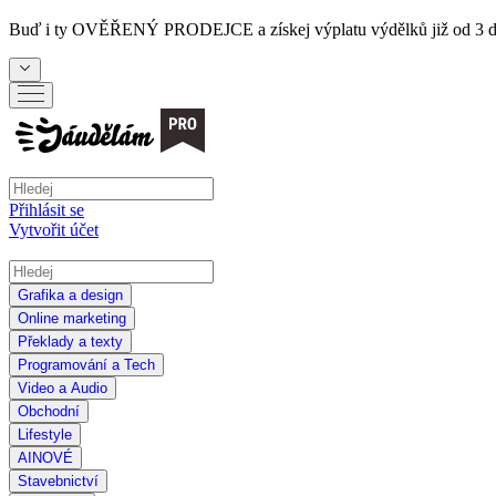
Buď i ty
OVĚŘENÝ PRODEJCE
a získej výplatu výdělků již od 3 
Přihlásit se
Vytvořit účet
Grafika a design
Online marketing
Překlady a texty
Programování a Tech
Video a Audio
Obchodní
Lifestyle
AI
NOVÉ
Stavebnictví