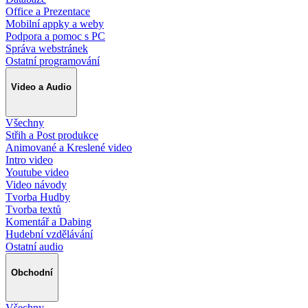
Office a Prezentace
Mobilní appky a weby
Podpora a pomoc s PC
Správa webstránek
Ostatní programování
Video a Audio
Všechny
Střih a Post produkce
Animované a Kreslené video
Intro video
Youtube video
Video návody
Tvorba Hudby
Tvorba textů
Komentář a Dabing
Hudební vzdělávání
Ostatní audio
Obchodní
Všechny