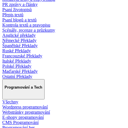
PR zprávy a články
Psaní životopisů
Přepis textů
Psaní blogů a textů
Kontrola textů a pravopisu
Scénáře, recenze a průzkumy
Anglické překlady
Německé Překlady
Španělské Překlady
Ruské Překlady
Francouzské Překlady
Italské Překlady
Polské Překlady
Maďarské Překlady
Ostatní Překlady
Programování a Tech
Všechny
Wordpress programování
Webstránky programování
E-shopy programování
CMS Programování
Programování her