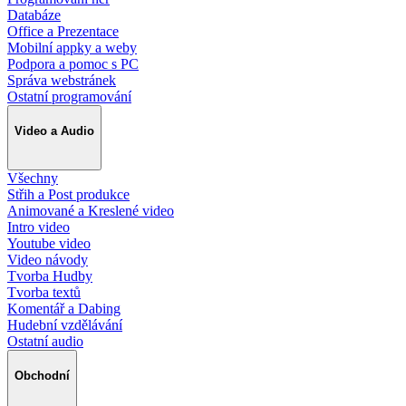
Databáze
Office a Prezentace
Mobilní appky a weby
Podpora a pomoc s PC
Správa webstránek
Ostatní programování
Video a Audio
Všechny
Střih a Post produkce
Animované a Kreslené video
Intro video
Youtube video
Video návody
Tvorba Hudby
Tvorba textů
Komentář a Dabing
Hudební vzdělávání
Ostatní audio
Obchodní