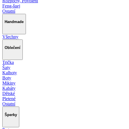
Rozpočty, Povolení
Feng-šuej
Ostatní
Handmade
Všechny
Oblečení
Trička
Šaty
Kalhoty
Boty
Mikiny
Kabáty
Dětské
Pletené
Ostatní
Šperky