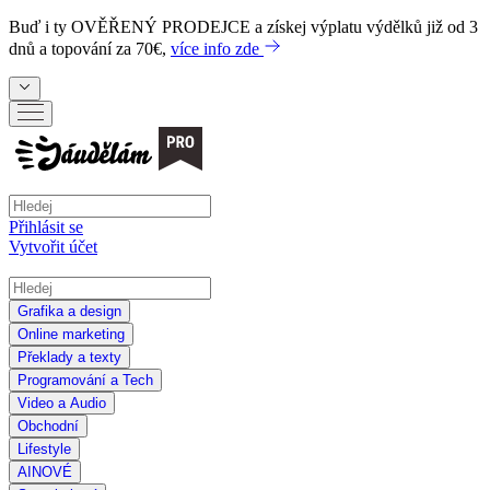
Buď i ty
OVĚŘENÝ PRODEJCE
a získej výplatu výdělků již od 3
dnů a topování za 70€,
více info zde
Přihlásit se
Vytvořit účet
Grafika a design
Online marketing
Překlady a texty
Programování a Tech
Video a Audio
Obchodní
Lifestyle
AI
NOVÉ