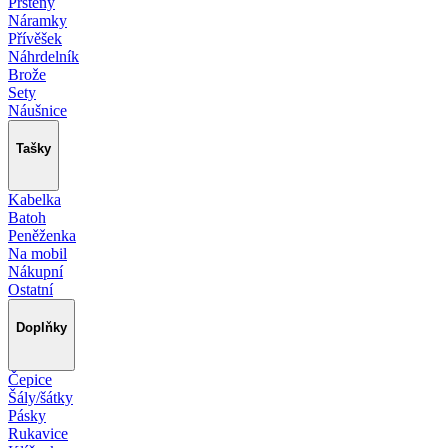
Prsteny
Náramky
Přívěšek
Náhrdelník
Brože
Sety
Náušnice
Tašky
Kabelka
Batoh
Peněženka
Na mobil
Nákupní
Ostatní
Doplňky
Čepice
Šály/šátky
Pásky
Rukavice