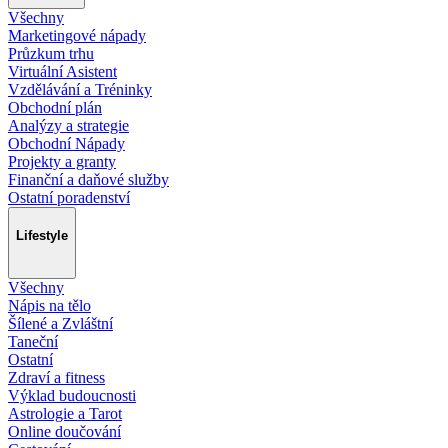
Všechny
Marketingové nápady
Průzkum trhu
Virtuální Asistent
Vzdělávání a Tréninky
Obchodní plán
Analýzy a strategie
Obchodní Nápady
Projekty a granty
Finanční a daňové služby
Ostatní poradenství
Lifestyle
Všechny
Nápis na tělo
Šílené a Zvláštní
Taneční
Ostatní
Zdraví a fitness
Výklad budoucnosti
Astrologie a Tarot
Online doučování