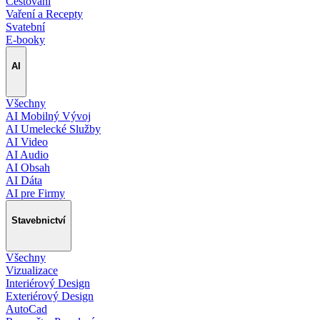
Cestování
Vaření a Recepty
Svatební
E-booky
AI
Všechny
AI Mobilný Vývoj
AI Umelecké Služby
AI Video
AI Audio
AI Obsah
AI Dáta
AI pre Firmy
Stavebnictví
Všechny
Vizualizace
Interiérový Design
Exteriérový Design
AutoCad