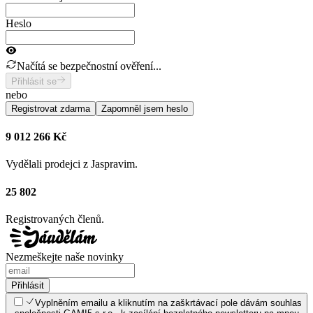
Heslo
Načítá se bezpečnostní ověření...
Přihlásit se
nebo
Registrovat zdarma
Zapomněl jsem heslo
9 012 266 Kč
Vydělali prodejci z Jaspravim.
25 802
Registrovaných členů.
Nezmeškejte naše novinky
Přihlásit
Vyplněním emailu a kliknutím na zaškrtávací pole dávám souhlas