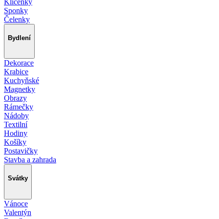
Klíčenky
Sponky
Čelenky
Bydlení
Dekorace
Krabice
Kuchyňské
Magnetky
Obrazy
Rámečky
Nádoby
Textilní
Hodiny
Košíky
Postavičky
Stavba a zahrada
Svátky
Vánoce
Valentýn