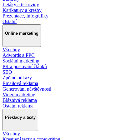
Letáky a tiskoviny
Karikatury a kresby
Prezentace, Infografiky
Ostatní
Online marketing
Všechny
Adwords a PPC
Sociální marketing
PR a postování článků
SEO
Zpětné odkazy
Emailová reklama
Generování návštěvnosti
Video marketing
Bláznivá reklama
Ostatní reklama
Překlady a texty
Všechny
Kreativní texty a copywriting