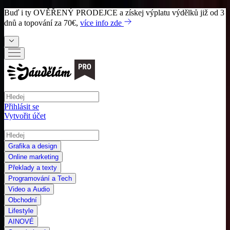
Buď i ty
OVĚŘENÝ PRODEJCE
a získej výplatu výdělků již od 3
dnů a topování za 70€,
více info zde
Přihlásit se
Vytvořit účet
Grafika a design
Online marketing
Překlady a texty
Programování a Tech
Video a Audio
Obchodní
Lifestyle
AI
NOVÉ