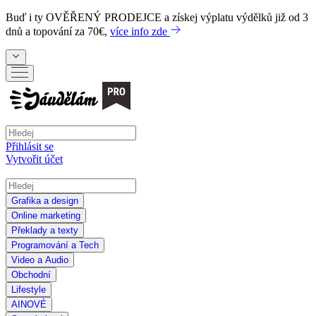
Buď i ty
OVĚŘENÝ PRODEJCE
a získej výplatu výdělků již od 3
dnů a topování za 70€,
více info zde
Přihlásit se
Vytvořit účet
Grafika a design
Online marketing
Překlady a texty
Programování a Tech
Video a Audio
Obchodní
Lifestyle
AI
NOVÉ