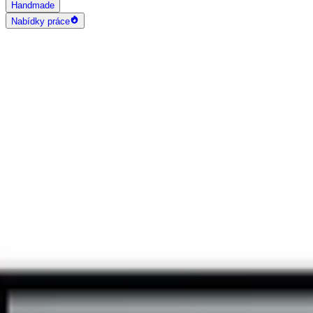
Handmade
Nabídky práce
AI vyhledávání
Grafika a design
Všechny
Logo design
Web a App design
Vizitky
3D a 2D design
Fotografie
Photoshop úpravy
Bannery
Letáky a tiskoviny