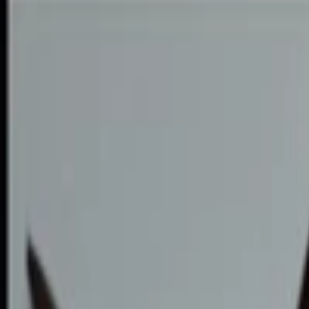
Karikatury a kresby
Prezentace, Infografiky
Ostatní
Online marketing
Všechny
Adwords a PPC
Sociální marketing
PR a postování článků
SEO
Zpětné odkazy
Emailová reklama
Generování návštěvnosti
Video marketing
Bláznivá reklama
Ostatní reklama
Překlady a texty
Všechny
Kreativní texty a copywriting
PR zprávy a články