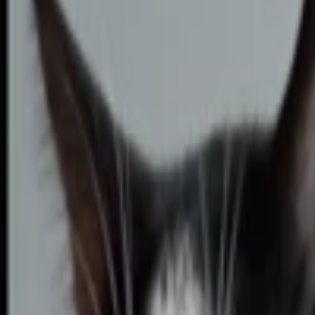
Psaní životopisů
Přepis textů
Psaní blogů a textů
Kontrola textů a pravopisu
Scénáře, recenze a průzkumy
Anglické překlady
Německé Překlady
Španělské Překlady
Ruské Překlady
Francouzské Překlady
Italské Překlady
Polské Překlady
Maďarské Překlady
Ostatní Překlady
Programování a Tech
Všechny
Wordpress programování
Webstránky programování
E-shopy programování
CMS Programování
Programování her
Databáze