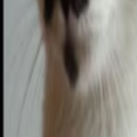
Vaření a Recepty
Svatební
E-booky
AI
Všechny
AI Mobilný Vývoj
AI Umelecké Služby
AI Video
AI Audio
AI Obsah
AI Dáta
AI pre Firmy
Stavebnictví
Všechny
Vizualizace
Interiérový Design
Exteriérový Design
AutoCad
Rozpočty, Povolení