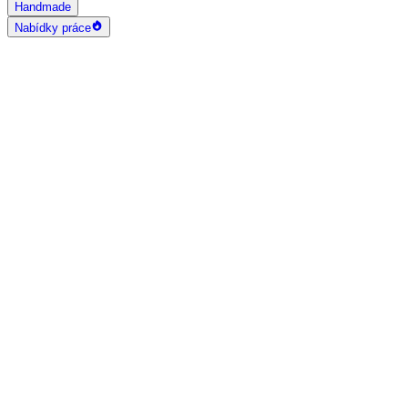
Handmade
Nabídky práce
AI vyhledávání
Grafika a design
Všechny
Logo design
Web a App design
Vizitky
3D a 2D design
Fotografie
Photoshop úpravy
Bannery
Letáky a tiskoviny