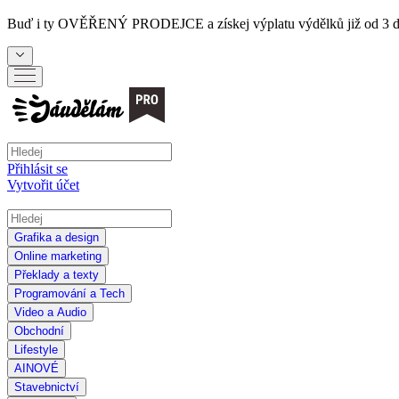
Buď i ty
OVĚŘENÝ PRODEJCE
a získej výplatu výdělků již od 3 
Přihlásit se
Vytvořit účet
Grafika a design
Online marketing
Překlady a texty
Programování a Tech
Video a Audio
Obchodní
Lifestyle
AI
NOVÉ
Stavebnictví