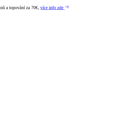
dnů a topování za 70€,
více info zde