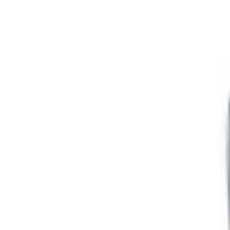
Karikatury a kresby
Prezentace, Infografiky
Ostatní
Online marketing
Všechny
Adwords a PPC
Sociální marketing
PR a postování článků
SEO
Zpětné odkazy
Emailová reklama
Generování návštěvnosti
Video marketing
Bláznivá reklama
Ostatní reklama
Překlady a texty
Všechny
Kreativní texty a copywriting
PR zprávy a články