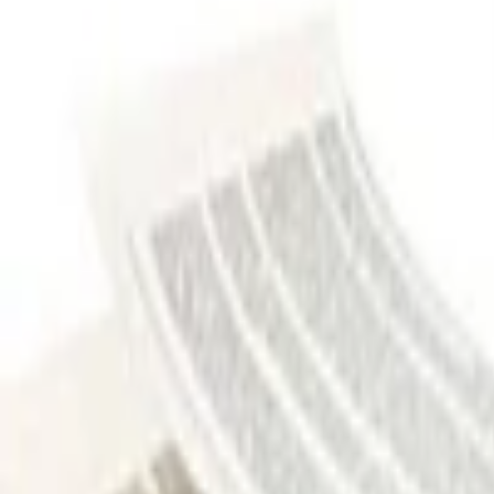
Office a Prezentace
Mobilní appky a weby
Podpora a pomoc s PC
Správa webstránek
Ostatní programování
Video a Audio
Všechny
Střih a Post produkce
Animované a Kreslené video
Intro video
Youtube video
Video návody
Tvorba Hudby
Tvorba textů
Komentář a Dabing
Hudební vzdělávání
Ostatní audio
Obchodní
Všechny