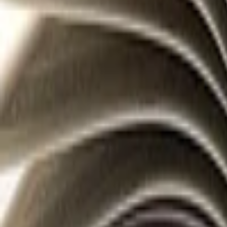
Vaření a Recepty
Svatební
E-booky
AI
Všechny
AI Mobilný Vývoj
AI Umelecké Služby
AI Video
AI Audio
AI Obsah
AI Dáta
AI pre Firmy
Stavebnictví
Všechny
Vizualizace
Interiérový Design
Exteriérový Design
AutoCad
Rozpočty, Povolení