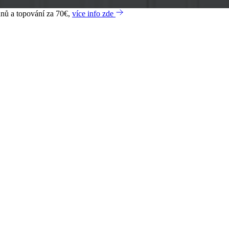
dnů a topování za 70€,
více info zde