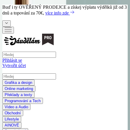
Buď i ty
OVĚŘENÝ PRODEJCE
a získej výplatu výdělků již od 3
dnů a topování za 70€,
více info zde
Přihlásit se
Vytvořit účet
Grafika a design
Online marketing
Překlady a texty
Programování a Tech
Video a Audio
Obchodní
Lifestyle
AI
NOVÉ