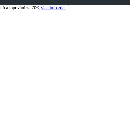
dnů a topování za 70€,
více info zde