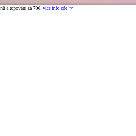
dnů a topování za 70€,
více info zde