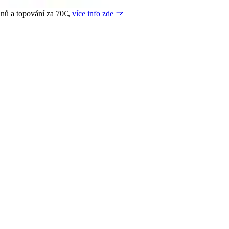
dnů a topování za 70€,
více info zde