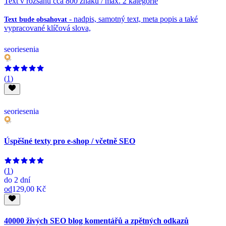
Text v rozsahu cca 800 znaků / max. 2 kategorie
- nadpis, samotný text, meta popis a také
Text bude obsahovat
vypracované klíčová slova,
seoriesenia
(
1
)
seoriesenia
Úspěšné texty pro e-shop / včetně SEO
(
1
)
do
2 dní
od
129,00 Kč
40000 živých SEO blog komentářů a zpětných odkazů