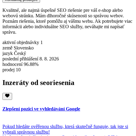
Kvalitné, ale najmä úspešné SEO riešenie pre váš e-shop alebo
webovú stránku. Mám dlhoročné skúsenosti so správou webov.
Poznám riešenia, ktoré pomôžu aj vášmu webu. Ak potrebujete viac
informácii alebo individuálne SEO služby, neváhajte mi napísať
správu.
aktivní objednávky
1
země
Slovensko
jazyk
Český
poslední přihlášení
8. 8. 2026
hodnocení
96.88%
prodej
10
Inzeráty od seoriesenia
Zlepšení pozici ve vyhledávání Google
Pokud hledáte ověřenou službu, která skutečně funguje, tak jste si
vybrali správnou službu!