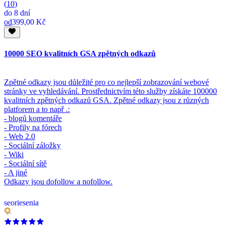
(
10
)
do
8 dní
od
399,00 Kč
10000 SEO kvalitních GSA zpětných odkazů
Zpětné odkazy jsou důležité pro co nejlepší zobrazování webové
stránky ve vyhledávání. Prostřednictvím této služby získáte 100000
kvalitních zpětných odkazů GSA. Zpětné odkazy jsou z různých
platforem a to např .:
- blogů komentáře
- Profily na fórech
- Web 2.0
- Sociální záložky
- Wiki
- Sociální sítě
- A jiné
Odkazy jsou dofollow a nofollow.
seoriesenia