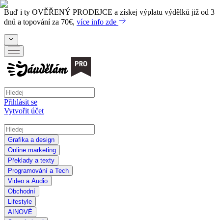
Buď i ty
OVĚŘENÝ PRODEJCE
a získej výplatu výdělků již od 3
dnů a topování za 70€,
více info zde
Přihlásit se
Vytvořit účet
Grafika a design
Online marketing
Překlady a texty
Programování a Tech
Video a Audio
Obchodní
Lifestyle
AI
NOVÉ