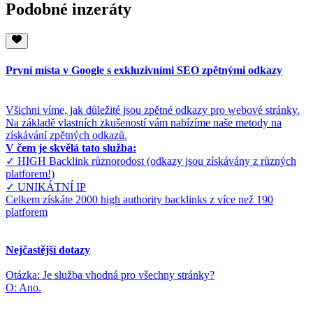
Podobné inzeráty
První místa v Google s exkluzivními SEO zpětnými odkazy
Všichni víme, jak důležité jsou zpětné odkazy pro webové stránky.
Na základě vlastních zkušeností vám nabízíme naše metody na
získávání zpětných odkazů.
V čem je skvělá tato služba:
✓ HIGH Backlink různorodost (odkazy jsou získávány z různých
platforem!)
✓ UNIKÁTNÍ IP
Celkem získáte 2000 high authority backlinks z více než 190
platforem
Nejčastější dotazy
Otázka: Je služba vhodná pro všechny stránky?
O: Ano.