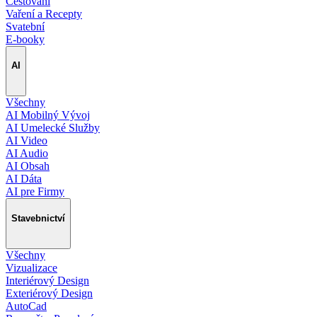
Cestování
Vaření a Recepty
Svatební
E-booky
AI
Všechny
AI Mobilný Vývoj
AI Umelecké Služby
AI Video
AI Audio
AI Obsah
AI Dáta
AI pre Firmy
Stavebnictví
Všechny
Vizualizace
Interiérový Design
Exteriérový Design
AutoCad