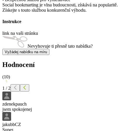
Social bookmarting je vlna budoucnosti, získává na popularitě.
Získejte s touto službou konkurenční výhodu.
Instrukce
link na vaši stránku
Nevyhovuje ti přesně tato nabídka?
Vyžádej nabídku na míru
Hodnocení
(
10
)
1
/
2
zdenekpauch
jsem spokojenej
jakubbCZ
Super.