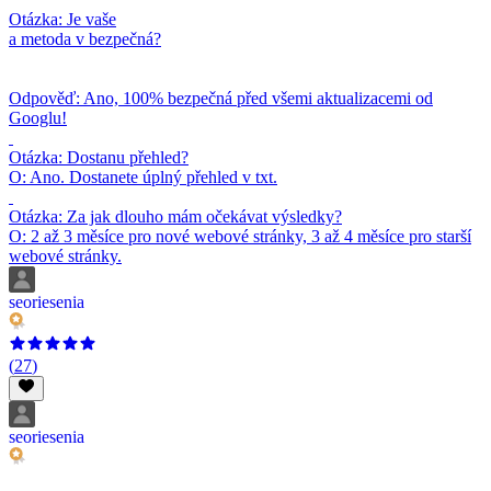
Otázka: Je vaše
a metoda v bezpečná?
Odpověď: Ano, 100% bezpečná před všemi aktualizacemi od
Googlu!
Otázka: Dostanu přehled?
O: Ano. Dostanete úplný přehled v txt.
Otázka: Za jak dlouho mám očekávat výsledky?
O: 2 až 3 měsíce pro nové webové stránky, 3 až 4 měsíce pro starší
webové stránky.
seoriesenia
(
27
)
seoriesenia