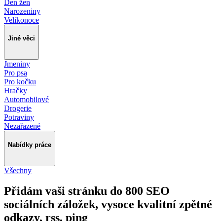
Den žen
Narozeniny
Velikonoce
Jiné věci
Jmeniny
Pro psa
Pro kočku
Hračky
Automobilové
Drogerie
Potraviny
Nezařazené
Nabídky práce
Všechny
Přidám vaši stránku do 800 SEO
sociálních záložek, vysoce kvalitní zpětné
odkazy, rss, ping