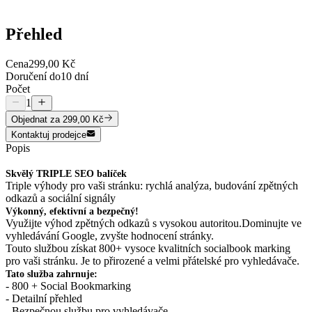
Přehled
Cena
299,00 Kč
Doručení do
10 dní
Počet
1
Objednat
za 299,00 Kč
Kontaktuj prodejce
Popis
Skvělý TRIPLE SEO balíček
Triple výhody pro vaši stránku: rychlá analýza, budování zpětných
odkazů a sociální signály
Výkonný, efektivní a bezpečný!
Využijte výhod zpětných odkazů s vysokou autoritou.Dominujte ve
vyhledávání Google, zvyšte hodnocení stránky.
Touto službou získat 800+ vysoce kvalitních socialbook marking
pro vaši stránku. Je to přirozené a velmi přátelské pro vyhledávače.
Tato služba zahrnuje:
- 800 + Social Bookmarking
- Detailní přehled
- Bezpečnou službu pro vyhledávače