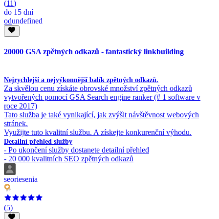
(
11
)
do
15 dní
od
undefined
20000 GSA zpětných odkazů - fantastický linkbuilding
Nejrychlejší a nejvýkonnější balík zpětných odkazů.
Za skvělou cenu získáte obrovské množství zpětných odkazů
vytvořených pomocí GSA Search engine ranker (# 1 software v
roce 2017)
Tato služba je také vynikající, jak zvýšit návštěvnost webových
stránek.
Využijte tuto kvalitní službu. A získejte konkurenční výhodu.
Detailní přehled služby
- Po ukončení služby dostanete detailní přehled
- 20 000 kvalitních SEO zpětných odkazů
seoriesenia
(
5
)