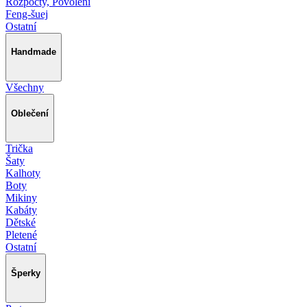
Rozpočty, Povolení
Feng-šuej
Ostatní
Handmade
Všechny
Oblečení
Trička
Šaty
Kalhoty
Boty
Mikiny
Kabáty
Dětské
Pletené
Ostatní
Šperky