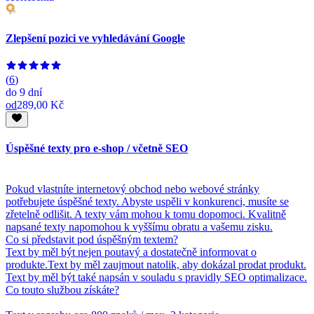
Zlepšení pozici ve vyhledávání Google
(
6
)
do
9 dní
od
289,00 Kč
Úspěšné texty pro e-shop / včetně SEO
Pokud vlastníte internetový obchod nebo webové stránky
potřebujete úspěšné texty. Abyste uspěli v konkurenci, musíte se
zřetelně odlišit. A texty vám mohou k tomu dopomoci. Kvalitně
napsané texty napomohou k vyššímu obratu a vašemu zisku.
Co si představit pod úspěšným textem?
Text by měl být nejen poutavý a dostatečně informovat o
produkte.Text by měl zaujmout natolik, aby dokázal prodat produkt.
Text by měl být také napsán v souladu s pravidly SEO optimalizace.
Co touto službou získáte?