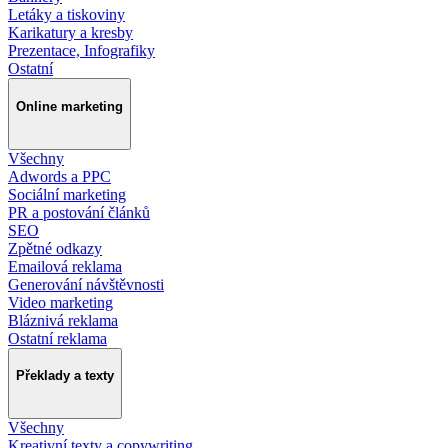
Letáky a tiskoviny
Karikatury a kresby
Prezentace, Infografiky
Ostatní
Online marketing
Všechny
Adwords a PPC
Sociální marketing
PR a postování článků
SEO
Zpětné odkazy
Emailová reklama
Generování návštěvnosti
Video marketing
Bláznivá reklama
Ostatní reklama
Překlady a texty
Všechny
Kreativní texty a copywriting