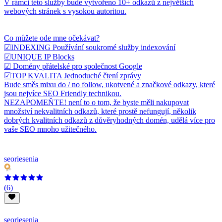
V rámci této služby bude vytvořeno 10+ odkazů z největších
webových stránek s vysokou autoritou.
Co můžete ode mne očekávat?
☑INDEXING Používání soukromé služby indexování
☑UNIQUE IP Blocks
☑ Domény přátelské pro společnost Google
☑TOP KVALITA Jednoduché čtení zprávy
Bude směs mixu do / no follow, ukotvené a značkové odkazy, které
jsou nejvíce SEO Friendly technikou.
NEZAPOMEŇTE! není to o tom, že byste měli nakupovat
množství nekvalitních odkazů, které prostě nefungují, několik
dobrých kvalitních odkazů z důvěryhodných domén, udělá více pro
vaše SEO mnoho užitečného.
seoriesenia
(
6
)
seoriesenia