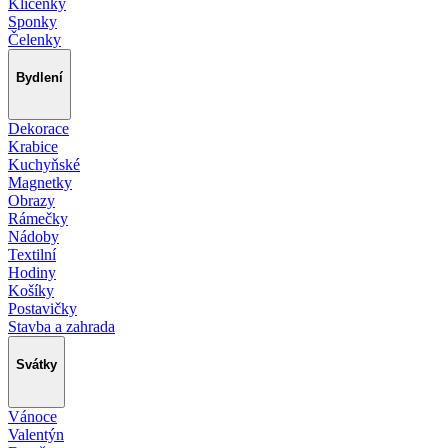
Klíčenky
Sponky
Čelenky
Bydlení
Dekorace
Krabice
Kuchyňské
Magnetky
Obrazy
Rámečky
Nádoby
Textilní
Hodiny
Košíky
Postavičky
Stavba a zahrada
Svátky
Vánoce
Valentýn