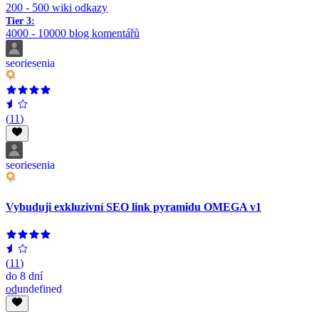
200 - 500 wiki odkazy
Tier 3:
4000 - 10000 blog komentářů
seoriesenia
(
11
)
seoriesenia
Vybuduji exkluzivní SEO link pyramidu OMEGA v1
(
11
)
do
8 dní
od
undefined