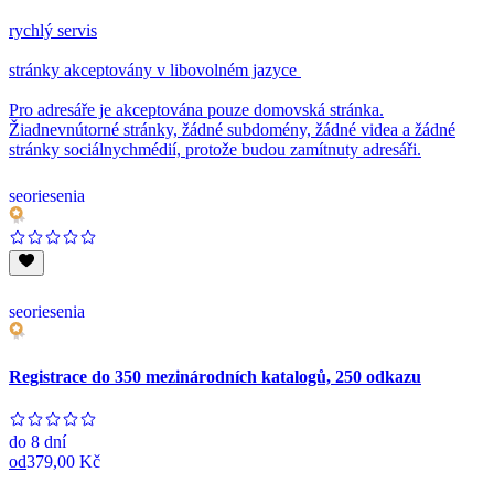
rychlý servis
stránky akceptovány v libovolném jazyce
Pro adresáře je akceptována pouze domovská stránka.
Žiadnevnútorné stránky, žádné subdomény, žádné videa a žádné
stránky sociálnychmédií, protože budou zamítnuty adresáři.
seoriesenia
seoriesenia
Registrace do 350 mezinárodních katalogů, 250 odkazu
do
8 dní
od
379,00 Kč