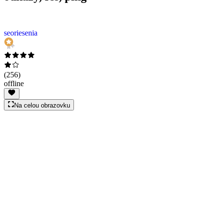
seoriesenia
(
256
)
offline
Na celou obrazovku