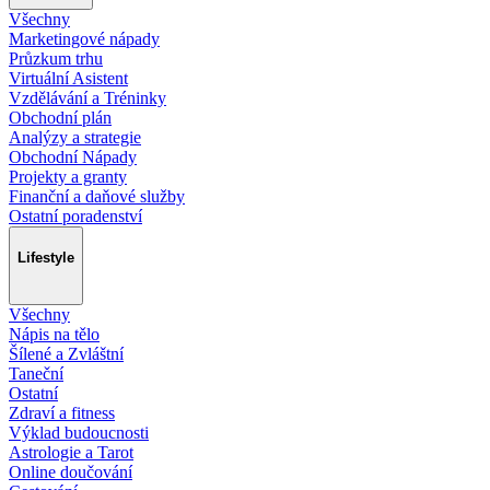
Všechny
Marketingové nápady
Průzkum trhu
Virtuální Asistent
Vzdělávání a Tréninky
Obchodní plán
Analýzy a strategie
Obchodní Nápady
Projekty a granty
Finanční a daňové služby
Ostatní poradenství
Lifestyle
Všechny
Nápis na tělo
Šílené a Zvláštní
Taneční
Ostatní
Zdraví a fitness
Výklad budoucnosti
Astrologie a Tarot
Online doučování