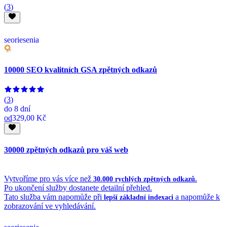
(
3
)
seoriesenia
10000 SEO kvalitních GSA zpětných odkazů
(
3
)
do
8 dní
od
329,00 Kč
30000 zpětných odkazů pro váš web
Vytvoříme pro vás více než
30.000 rychlých zpětných odkazů.
Po ukončení služby dostanete detailní přehled.
Tato služba vám napomůže při
a napomůže k
lepší základní indexaci
zobrazování ve vyhledávání.