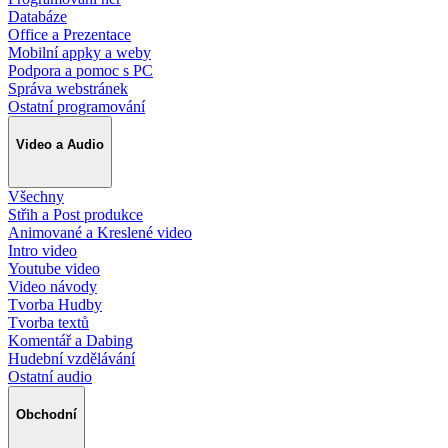
Databáze
Office a Prezentace
Mobilní appky a weby
Podpora a pomoc s PC
Správa webstránek
Ostatní programování
Video a Audio
Všechny
Střih a Post produkce
Animované a Kreslené video
Intro video
Youtube video
Video návody
Tvorba Hudby
Tvorba textů
Komentář a Dabing
Hudební vzdělávání
Ostatní audio
Obchodní