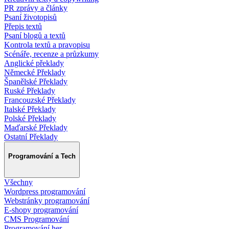
PR zprávy a články
Psaní životopisů
Přepis textů
Psaní blogů a textů
Kontrola textů a pravopisu
Scénáře, recenze a průzkumy
Anglické překlady
Německé Překlady
Španělské Překlady
Ruské Překlady
Francouzské Překlady
Italské Překlady
Polské Překlady
Maďarské Překlady
Ostatní Překlady
Programování a Tech
Všechny
Wordpress programování
Webstránky programování
E-shopy programování
CMS Programování
Programování her