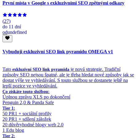
První místa v Google s exkluzivními SEO zpětnými odkazy
(
27
)
do
11 dní
od
undefined
Vybuduji exkluzivní SEO link pyramidu OMEGA v1
Tato
je nová strategie. Tradiční
exkluzivní SEO link pyramida
způsoby SEO nejsou špatné, ale je třeba hledat nové způsoby jak se
dostat výše ve vyhledávání. S touto službou se dostanete ještě na
lepší pozice ve vyhledávání.
Co získáte touto službou:
Úplnou zprávu XLS po dokončení
Penguin 2,0 & Panda Safe
Tier 1:
50 PR1 + sociální profily
20 PR1 + sdílení záložek
20 důvěryhodné blogy web 2.0
1 Edu blog
Tier 2: