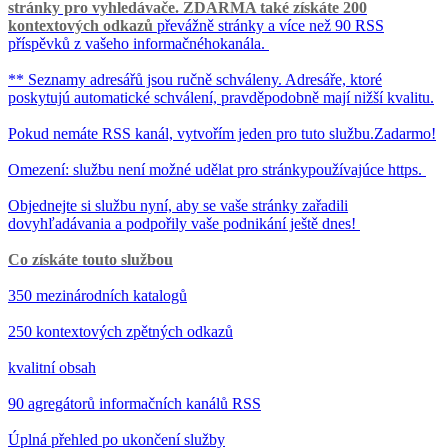
stránky pro vyhledávače. ZDARMA také získáte 200
kontextových odkazů
převážně stránky a více než 90 RSS
příspěvků z vašeho informačnéhokanála.
** Seznamy adresářů jsou ručně schváleny. Adresáře, ktoré
poskytujú automatické schválení, pravděpodobně mají nižší kvalitu.
Pokud nemáte RSS kanál, vytvořím jeden pro tuto službu.Zadarmo!
Omezení: službu není možné udělat pro stránkypoužívajúce https.
Objednejte si službu nyní, aby se vaše stránky zařadili
dovyhľadávania a podpořily vaše podnikání ještě dnes!
Co získáte touto službou
350 mezinárodních katalogů
250 kontextových zpětných odkazů
kvalitní obsah
90 agregátorů informačních kanálů RSS
Úplná přehled po ukončení služby