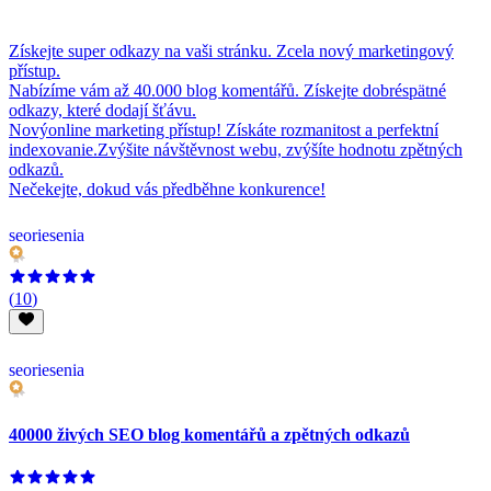
Získejte super odkazy na vaši stránku. Zcela nový marketingový
přístup.
Nabízíme vám až 40.000 blog komentářů. Získejte dobréspätné
odkazy, které dodají šťávu.
Novýonline marketing přístup! Získáte rozmanitost a perfektní
indexovanie.Zvýšite návštěvnost webu, zvýšíte hodnotu zpětných
odkazů.
Nečekejte, dokud vás předběhne konkurence!
seoriesenia
(
10
)
seoriesenia
40000 živých SEO blog komentářů a zpětných odkazů