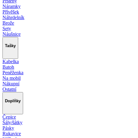
Prsteny
Náramky
Přívěšek
Náhrdelník
Brože
Sety
Náušnice
Tašky
Kabelka
Batoh
Peněženka
Na mobil
Nákupní
Ostatní
Doplňky
Čepice
Šály/šátky
Pásky
Rukavice