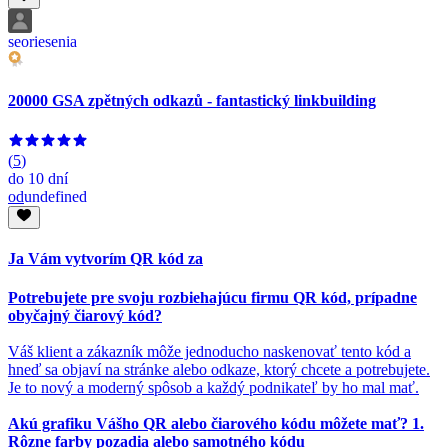
seoriesenia
20000 GSA zpětných odkazů - fantastický linkbuilding
(
5
)
do
10 dní
od
undefined
Ja Vám vytvorím QR kód za
Potrebujete pre svoju rozbiehajúcu firmu QR kód, prípadne
obyčajný čiarový kód?
Váš klient a zákazník môže jednoducho naskenovať tento kód a
hneď sa objaví na stránke alebo odkaze, ktorý chcete a potrebujete.
Je to nový a moderný spôsob a každý podnikateľ by ho mal mať.
Akú grafiku Vášho QR alebo čiarového kódu môžete mať? 1.
Rôzne farby pozadia alebo samotného kódu