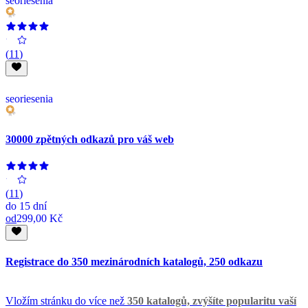
seoriesenia
(
11
)
seoriesenia
30000 zpětných odkazů pro váš web
(
11
)
do
15 dní
od
299,00 Kč
Registrace do 350 mezinárodních katalogů, 250 odkazu
Vložím stránku do více než
350 katalogů, zvýšíte popularitu vaší