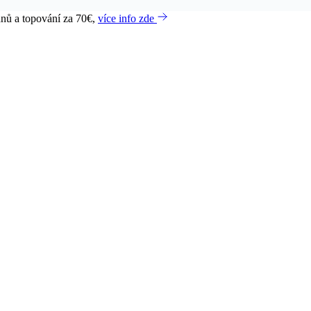
dnů a topování za 70€,
více info zde