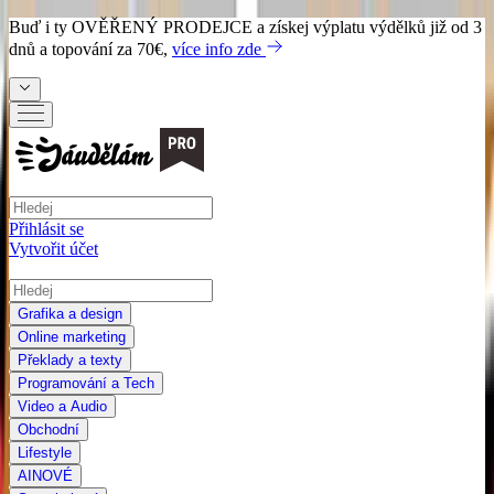
Buď i ty
OVĚŘENÝ PRODEJCE
a získej výplatu výdělků již od 3
dnů a topování za 70€,
více info zde
Přihlásit se
Vytvořit účet
Grafika a design
Online marketing
Překlady a texty
Programování a Tech
Video a Audio
Obchodní
Lifestyle
AI
NOVÉ