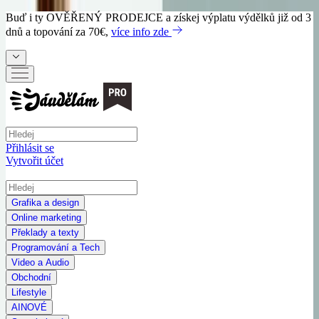
Buď i ty
OVĚŘENÝ PRODEJCE
a získej výplatu výdělků již od 3
dnů a topování za 70€,
více info zde
Přihlásit se
Vytvořit účet
Grafika a design
Online marketing
Překlady a texty
Programování a Tech
Video a Audio
Obchodní
Lifestyle
AI
NOVÉ