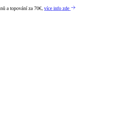
dnů a topování za 70€,
více info zde