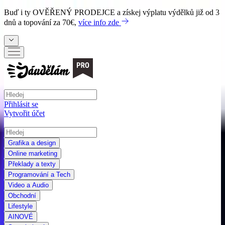
Buď i ty
OVĚŘENÝ PRODEJCE
a získej výplatu výdělků již od 3
dnů a topování za 70€,
více info zde
Přihlásit se
Vytvořit účet
Grafika a design
Online marketing
Překlady a texty
Programování a Tech
Video a Audio
Obchodní
Lifestyle
AI
NOVÉ