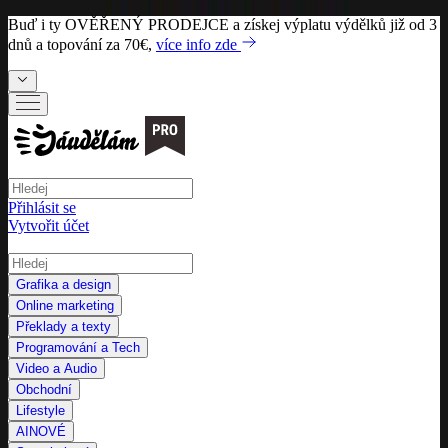
Buď i ty
OVĚŘENÝ PRODEJCE
a získej výplatu výdělků již od 3
dnů a topování za 70€,
více info zde
Přihlásit se
Vytvořit účet
Grafika a design
Online marketing
Překlady a texty
Programování a Tech
Video a Audio
Obchodní
Lifestyle
AI
NOVÉ