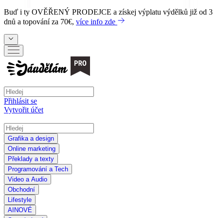
Buď i ty
OVĚŘENÝ PRODEJCE
a získej výplatu výdělků již od 3
dnů a topování za 70€,
více info zde
Přihlásit se
Vytvořit účet
Grafika a design
Online marketing
Překlady a texty
Programování a Tech
Video a Audio
Obchodní
Lifestyle
AI
NOVÉ