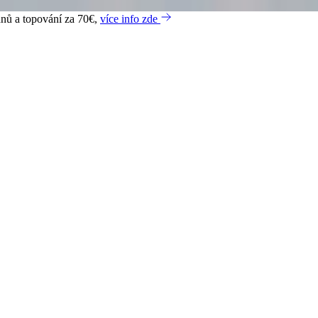
dnů a topování za 70€,
více info zde