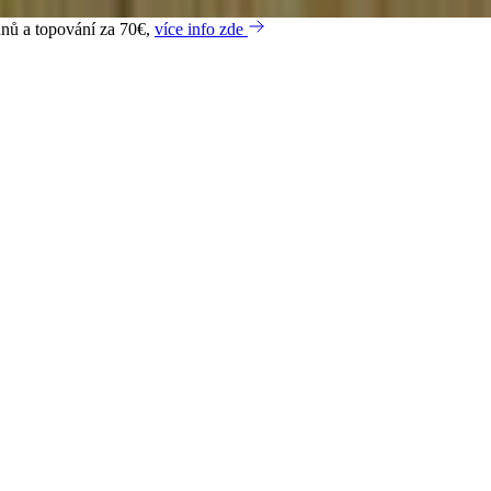
dnů a topování za 70€,
více info zde