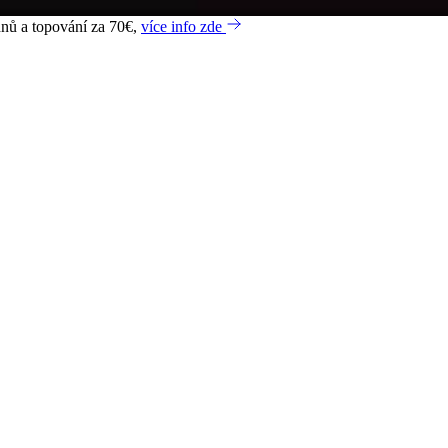
dnů a topování za 70€,
více info zde