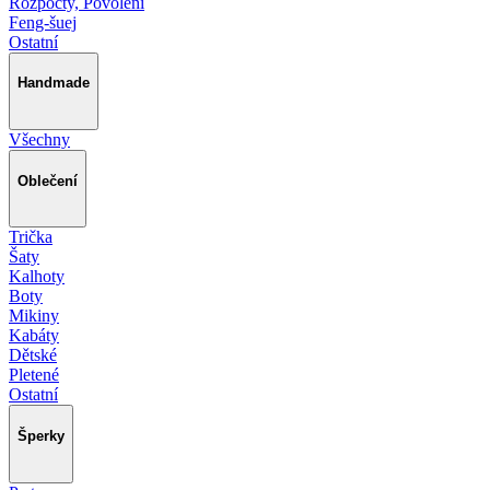
Rozpočty, Povolení
Feng-šuej
Ostatní
Handmade
Všechny
Oblečení
Trička
Šaty
Kalhoty
Boty
Mikiny
Kabáty
Dětské
Pletené
Ostatní
Šperky