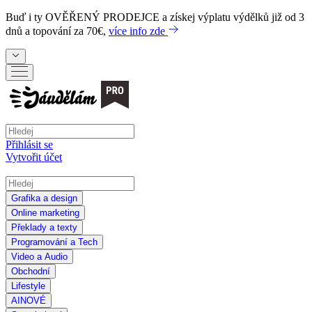
Buď i ty
OVĚŘENÝ PRODEJCE
a získej výplatu výdělků již od 3
dnů a topování za 70€,
více info zde
Přihlásit se
Vytvořit účet
Grafika a design
Online marketing
Překlady a texty
Programování a Tech
Video a Audio
Obchodní
Lifestyle
AI
NOVÉ