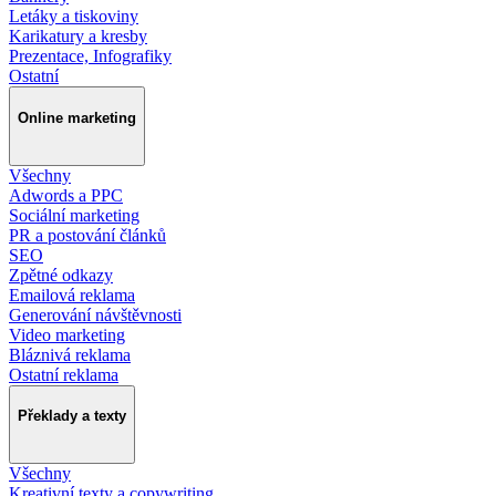
Letáky a tiskoviny
Karikatury a kresby
Prezentace, Infografiky
Ostatní
Online marketing
Všechny
Adwords a PPC
Sociální marketing
PR a postování článků
SEO
Zpětné odkazy
Emailová reklama
Generování návštěvnosti
Video marketing
Bláznivá reklama
Ostatní reklama
Překlady a texty
Všechny
Kreativní texty a copywriting