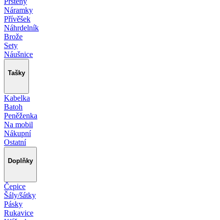
Prsteny
Náramky
Přívěšek
Náhrdelník
Brože
Sety
Náušnice
Tašky
Kabelka
Batoh
Peněženka
Na mobil
Nákupní
Ostatní
Doplňky
Čepice
Šály/šátky
Pásky
Rukavice