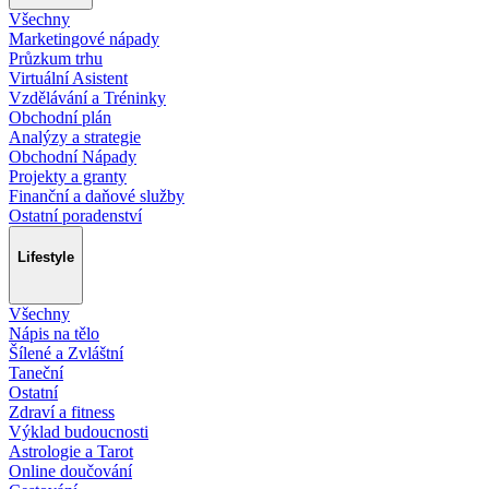
Všechny
Marketingové nápady
Průzkum trhu
Virtuální Asistent
Vzdělávání a Tréninky
Obchodní plán
Analýzy a strategie
Obchodní Nápady
Projekty a granty
Finanční a daňové služby
Ostatní poradenství
Lifestyle
Všechny
Nápis na tělo
Šílené a Zvláštní
Taneční
Ostatní
Zdraví a fitness
Výklad budoucnosti
Astrologie a Tarot
Online doučování