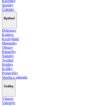
Klíčenky
Sponky
Čelenky
Bydlení
Dekorace
Krabice
Kuchyňské
Magnetky
Obrazy
Rámečky
Nádoby
Textilní
Hodiny
Košíky
Postavičky
Stavba a zahrada
Svátky
Vánoce
Valentýn