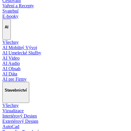
Cestování
Vaření a Recepty
Svatební
E-booky
AI
Všechny
AI Mobilný Vývoj
AI Umelecké Služby
AI Video
AI Audio
AI Obsah
AI Dáta
AI pre Firmy
Stavebnictví
Všechny
Vizualizace
Interiérový Design
Exteriérový Design
AutoCad