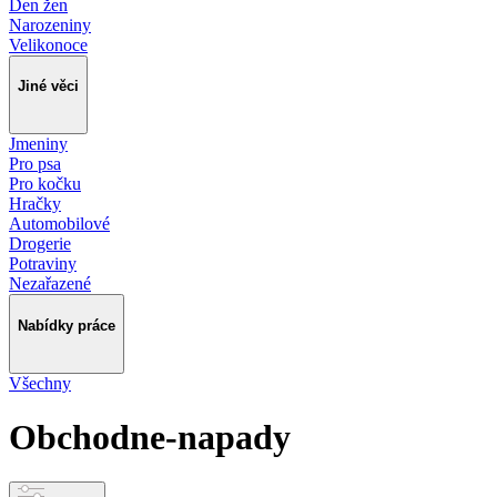
Den žen
Narozeniny
Velikonoce
Jiné věci
Jmeniny
Pro psa
Pro kočku
Hračky
Automobilové
Drogerie
Potraviny
Nezařazené
Nabídky práce
Všechny
Obchodne-napady