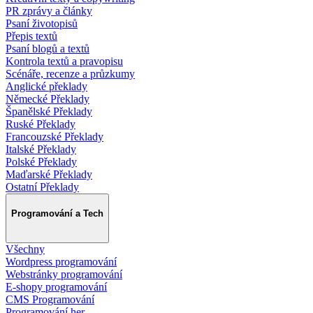
PR zprávy a články
Psaní životopisů
Přepis textů
Psaní blogů a textů
Kontrola textů a pravopisu
Scénáře, recenze a průzkumy
Anglické překlady
Německé Překlady
Španělské Překlady
Ruské Překlady
Francouzské Překlady
Italské Překlady
Polské Překlady
Maďarské Překlady
Ostatní Překlady
Programování a Tech
Všechny
Wordpress programování
Webstránky programování
E-shopy programování
CMS Programování
Programování her