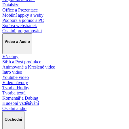
Databáze
Office a Prezentace
Mobilní appky a weby
Podpora a pomoc s PC
Správa webstránek
Ostatní programování
Video a Audio
Všechny
Střih a Post produkce
Animované a Kreslené video
Intro video
Youtube video
Video návody
Tvorba Hudby
Tvorba textů
Komentář a Dabing
Hudební vzdělávání
Ostatní audio
Obchodní