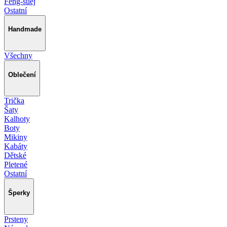
Feng-šuej
Ostatní
Handmade
Všechny
Oblečení
Trička
Šaty
Kalhoty
Boty
Mikiny
Kabáty
Dětské
Pletené
Ostatní
Šperky
Prsteny