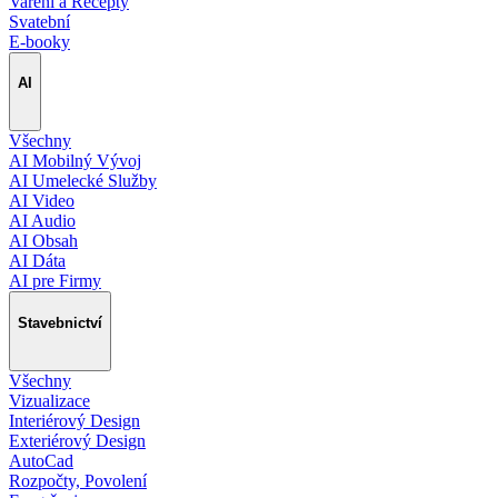
Vaření a Recepty
Svatební
E-booky
AI
Všechny
AI Mobilný Vývoj
AI Umelecké Služby
AI Video
AI Audio
AI Obsah
AI Dáta
AI pre Firmy
Stavebnictví
Všechny
Vizualizace
Interiérový Design
Exteriérový Design
AutoCad
Rozpočty, Povolení