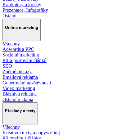
Karikatury a kresby
Prezentace, Infografiky
Ostatní
Online marketing
Všechny
Adwords a PPC
Sociální marketing
PR a postování článků
SEO
Zpětné odkazy
Emailová reklama
Generování návštěvnosti
Video marketing
Bláznivá reklama
Ostatní reklama
Překlady a texty
Všechny
Kreativní texty a copywriting
PR zprávy a články