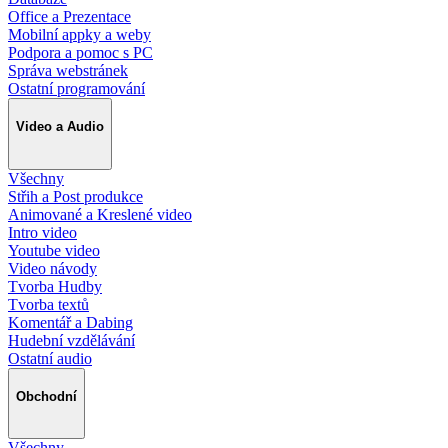
Office a Prezentace
Mobilní appky a weby
Podpora a pomoc s PC
Správa webstránek
Ostatní programování
Video a Audio
Všechny
Střih a Post produkce
Animované a Kreslené video
Intro video
Youtube video
Video návody
Tvorba Hudby
Tvorba textů
Komentář a Dabing
Hudební vzdělávání
Ostatní audio
Obchodní
Všechny