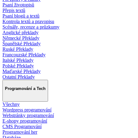
Psaní životopisů
Přepis textů
Psaní blogů a textů
Kontrola textů a pravopisu
Scénáře, recenze a průzkumy
Anglické překlady
Německé Překlady
Španělské Překlady
Ruské Překlady
Francouzské Překlady
Italské Překlady
Polské Překlady
Maďarské Překlady
Ostatní Překlady
Programování a Tech
Všechny
Wordpress programování
Webstránky programování
E-shopy programování
CMS Programování
Programování her
Databáze