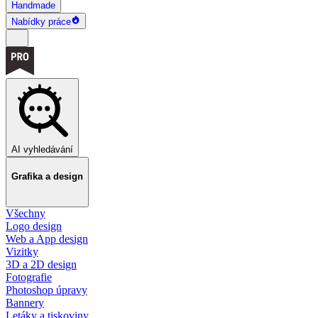
Handmade
Nabídky práce
AI vyhledávání
Grafika a design
Všechny
Logo design
Web a App design
Vizitky
3D a 2D design
Fotografie
Photoshop úpravy
Bannery
Letáky a tiskoviny