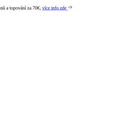
dnů a topování za 70€,
více info zde