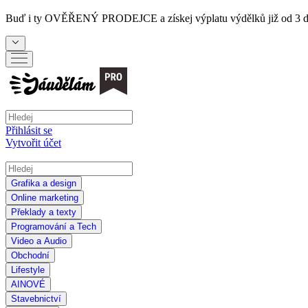
Buď i ty
OVĚŘENÝ PRODEJCE
a získej výplatu výdělků již od 3 
Přihlásit se
Vytvořit účet
Grafika a design
Online marketing
Překlady a texty
Programování a Tech
Video a Audio
Obchodní
Lifestyle
AI
NOVÉ
Stavebnictví