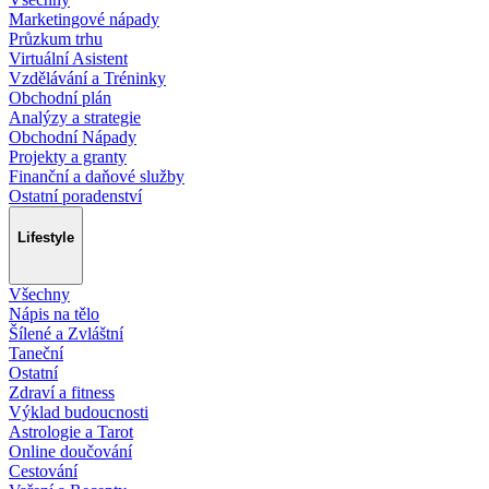
Marketingové nápady
Průzkum trhu
Virtuální Asistent
Vzdělávání a Tréninky
Obchodní plán
Analýzy a strategie
Obchodní Nápady
Projekty a granty
Finanční a daňové služby
Ostatní poradenství
Lifestyle
Všechny
Nápis na tělo
Šílené a Zvláštní
Taneční
Ostatní
Zdraví a fitness
Výklad budoucnosti
Astrologie a Tarot
Online doučování
Cestování