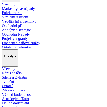
Všechny
Marketingové nápady
Průzkum trhu
Virtuální Asistent
Vzdělávání a Tréninky
Obchodní plán
Analýzy a strategie
Obchodní Nápady
Projekty a granty
Finanční a daňové služby
Ostatní poradenství
Lifestyle
Všechny
Nápis na tělo
Šílené a Zvláštní
Taneční
Ostatní
Zdraví a fitness
Výklad budoucnosti
Astrologie a Tarot
Online doučování