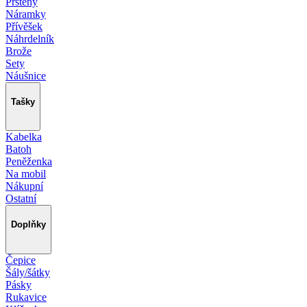
Prsteny
Náramky
Přívěšek
Náhrdelník
Brože
Sety
Náušnice
Tašky
Kabelka
Batoh
Peněženka
Na mobil
Nákupní
Ostatní
Doplňky
Čepice
Šály/šátky
Pásky
Rukavice