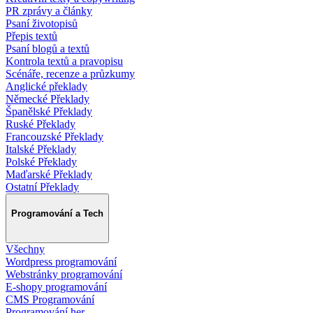
PR zprávy a články
Psaní životopisů
Přepis textů
Psaní blogů a textů
Kontrola textů a pravopisu
Scénáře, recenze a průzkumy
Anglické překlady
Německé Překlady
Španělské Překlady
Ruské Překlady
Francouzské Překlady
Italské Překlady
Polské Překlady
Maďarské Překlady
Ostatní Překlady
Programování a Tech
Všechny
Wordpress programování
Webstránky programování
E-shopy programování
CMS Programování
Programování her