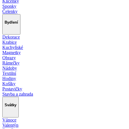
Klíčenky
Sponky
Čelenky
Bydlení
Dekorace
Krabice
Kuchyňské
Magnetky
Obrazy
Rámečky
Nádoby
Textilní
Hodiny
Košíky
Postavičky
Stavba a zahrada
Svátky
Vánoce
Valentýn