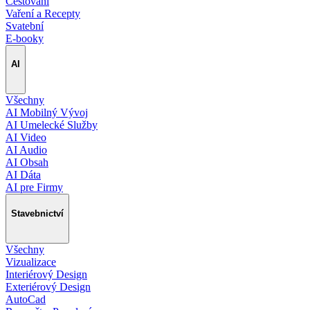
Cestování
Vaření a Recepty
Svatební
E-booky
AI
Všechny
AI Mobilný Vývoj
AI Umelecké Služby
AI Video
AI Audio
AI Obsah
AI Dáta
AI pre Firmy
Stavebnictví
Všechny
Vizualizace
Interiérový Design
Exteriérový Design
AutoCad