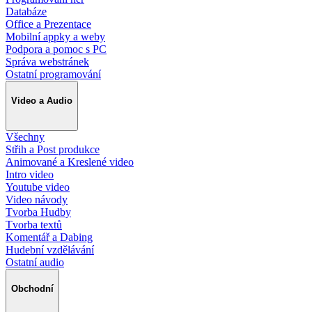
Databáze
Office a Prezentace
Mobilní appky a weby
Podpora a pomoc s PC
Správa webstránek
Ostatní programování
Video a Audio
Všechny
Střih a Post produkce
Animované a Kreslené video
Intro video
Youtube video
Video návody
Tvorba Hudby
Tvorba textů
Komentář a Dabing
Hudební vzdělávání
Ostatní audio
Obchodní