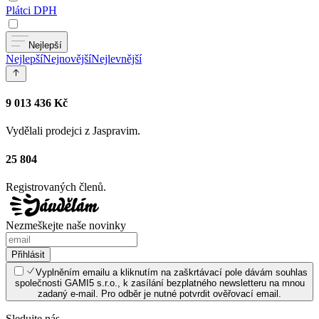
Plátci DPH
Nejlepší
Nejlepší
Nejnovější
Nejlevnější
9 013 436 Kč
Vydělali prodejci z Jaspravim.
25 804
Registrovaných členů.
Nezmeškejte naše novinky
Přihlásit
Vyplněním emailu a kliknutím na zaškrtávací pole dávám souhlas
společnosti GAMI5 s.r.o., k zasílání bezplatného newsletteru na mnou
zadaný e-mail. Pro odběr je nutné potvrdit ověřovací email.
Sledujte nás