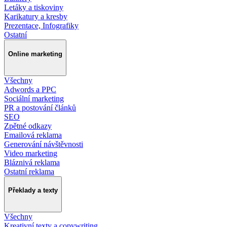
Letáky a tiskoviny
Karikatury a kresby
Prezentace, Infografiky
Ostatní
Online marketing
Všechny
Adwords a PPC
Sociální marketing
PR a postování článků
SEO
Zpětné odkazy
Emailová reklama
Generování návštěvnosti
Video marketing
Bláznivá reklama
Ostatní reklama
Překlady a texty
Všechny
Kreativní texty a copywriting