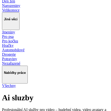
Den žen
Narozeniny
Velikonoce
Jiné věci
Jmeniny
Pro psa
Pro kočku
Hračky
Automobilové
Drogerie
Potraviny
Nezařazené
Nabídky práce
Všechny
Ai sluzby
Profesionální AI služby pro video – hudební videa, video avatary a