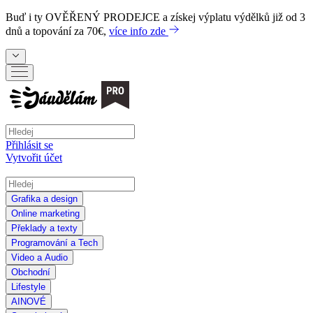
Buď i ty
OVĚŘENÝ PRODEJCE
a získej výplatu výdělků již od 3
dnů a topování za 70€,
více info zde
Přihlásit se
Vytvořit účet
Grafika a design
Online marketing
Překlady a texty
Programování a Tech
Video a Audio
Obchodní
Lifestyle
AI
NOVÉ