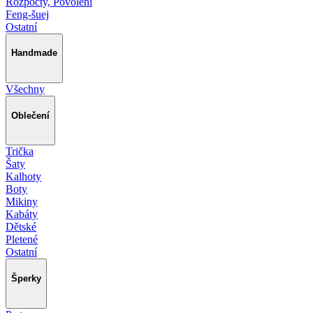
Rozpočty, Povolení
Feng-šuej
Ostatní
Handmade
Všechny
Oblečení
Trička
Šaty
Kalhoty
Boty
Mikiny
Kabáty
Dětské
Pletené
Ostatní
Šperky