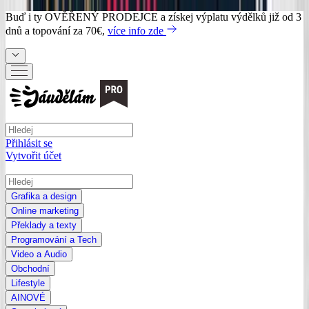
Buď i ty
OVĚŘENÝ PRODEJCE
a získej výplatu výdělků již od 3
dnů a topování za 70€,
více info zde
Přihlásit se
Vytvořit účet
Grafika a design
Online marketing
Překlady a texty
Programování a Tech
Video a Audio
Obchodní
Lifestyle
AI
NOVÉ