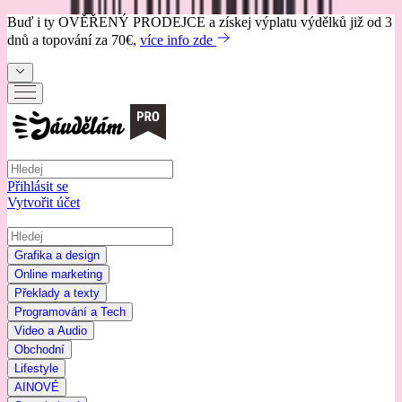
Buď i ty
OVĚŘENÝ PRODEJCE
a získej výplatu výdělků již od 3
dnů a topování za 70€,
více info zde
Přihlásit se
Vytvořit účet
Grafika a design
Online marketing
Překlady a texty
Programování a Tech
Video a Audio
Obchodní
Lifestyle
AI
NOVÉ