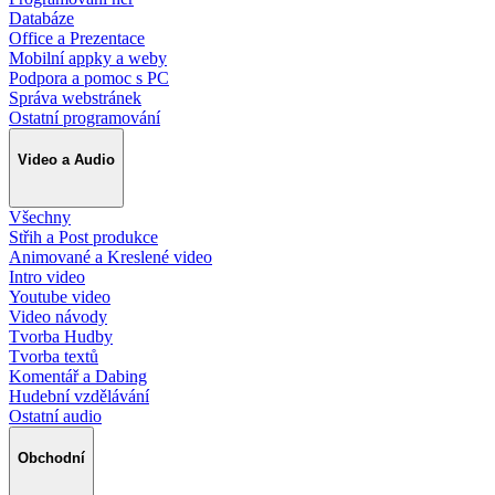
Databáze
Office a Prezentace
Mobilní appky a weby
Podpora a pomoc s PC
Správa webstránek
Ostatní programování
Video a Audio
Všechny
Střih a Post produkce
Animované a Kreslené video
Intro video
Youtube video
Video návody
Tvorba Hudby
Tvorba textů
Komentář a Dabing
Hudební vzdělávání
Ostatní audio
Obchodní