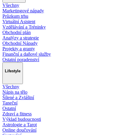
Všechny
Marketingové nápady
Průzkum trhu
Virtuální Asistent
Vzdělávání a Tréninky
Obchodní plán
Analýzy a strategie
Obchodní Nápady
Projekty a granty
Finanční a daňové služby
Ostatní poradenství
Lifestyle
Všechny
Nápis na tělo
Šílené a Zvláštní
Taneční
Ostatní
Zdraví a fitness
Výklad budoucnosti
Astrologie a Tarot
Online doučování