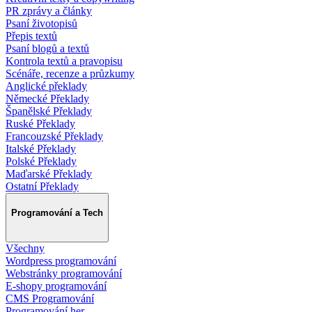
PR zprávy a články
Psaní životopisů
Přepis textů
Psaní blogů a textů
Kontrola textů a pravopisu
Scénáře, recenze a průzkumy
Anglické překlady
Německé Překlady
Španělské Překlady
Ruské Překlady
Francouzské Překlady
Italské Překlady
Polské Překlady
Maďarské Překlady
Ostatní Překlady
Programování a Tech
Všechny
Wordpress programování
Webstránky programování
E-shopy programování
CMS Programování
Programování her