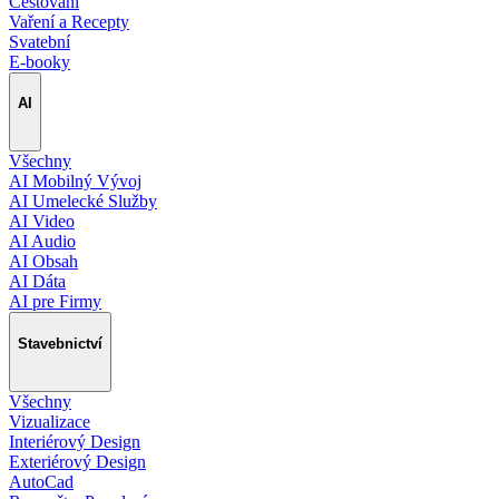
Cestování
Vaření a Recepty
Svatební
E-booky
AI
Všechny
AI Mobilný Vývoj
AI Umelecké Služby
AI Video
AI Audio
AI Obsah
AI Dáta
AI pre Firmy
Stavebnictví
Všechny
Vizualizace
Interiérový Design
Exteriérový Design
AutoCad