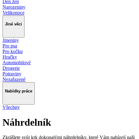
Den žen
Narozeniny
Velikonoce
Jiné věci
Jmeniny
Pro psa
Pro kočku
Hračky
Automobilové
Drogerie
Potraviny
Nezařazené
Nabídky práce
Všechny
Náhrdelník
Zkrášlete svůj krk dokonalými náhrdelníky, které Vám nabízejí naši