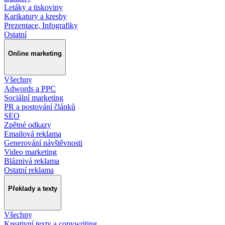
Letáky a tiskoviny
Karikatury a kresby
Prezentace, Infografiky
Ostatní
Online marketing
Všechny
Adwords a PPC
Sociální marketing
PR a postování článků
SEO
Zpětné odkazy
Emailová reklama
Generování návštěvnosti
Video marketing
Bláznivá reklama
Ostatní reklama
Překlady a texty
Všechny
Kreativní texty a copywriting