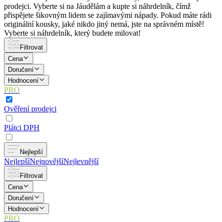
prodejci. Vyberte si na Jáudělám a kupte si náhrdelník, čímž
přispějete šikovným lidem se zajímavými nápady. Pokud máte rádi
originální kousky, jaké nikdo jiný nemá, jste na správném místě!
Vyberte si náhrdelník, který budete milovat!
Filtrovat
Cena
Doručení
Hodnocení
PRO
Ověření prodejci
Plátci DPH
Nejlepší
Nejlepší
Nejnovější
Nejlevnější
Filtrovat
Cena
Doručení
Hodnocení
PRO