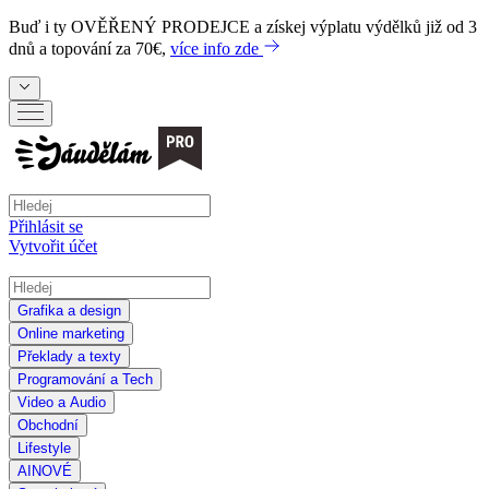
Buď i ty
OVĚŘENÝ PRODEJCE
a získej výplatu výdělků již od 3
dnů a topování za 70€,
více info zde
Přihlásit se
Vytvořit účet
Grafika a design
Online marketing
Překlady a texty
Programování a Tech
Video a Audio
Obchodní
Lifestyle
AI
NOVÉ