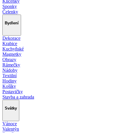
Klíčenky
Sponky
Čelenky
Bydlení
Dekorace
Krabice
Kuchyňské
Magnetky
Obrazy
Rámečky
Nádoby
Textilní
Hodiny
Košíky
Postavičky
Stavba a zahrada
Svátky
Vánoce
Valentýn