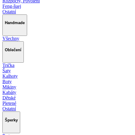
Rozpočty, Povolení
Feng-šuej
Ostatní
Handmade
Všechny
Oblečení
Trička
Šaty
Kalhoty
Boty
Mikiny
Kabáty
Dětské
Pletené
Ostatní
Šperky