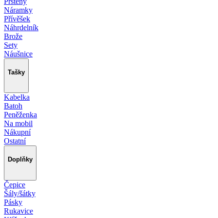
Prsteny
Náramky
Přívěšek
Náhrdelník
Brože
Sety
Náušnice
Tašky
Kabelka
Batoh
Peněženka
Na mobil
Nákupní
Ostatní
Doplňky
Čepice
Šály/šátky
Pásky
Rukavice