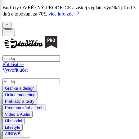
Buď i ty
OVĚŘENÝ PRODEJCE
a získej výplatu výdělků již od 3
dnů a topování za 70€,
více info zde
Přihlásit se
Vytvořit účet
Grafika a design
Online marketing
Překlady a texty
Programování a Tech
Video a Audio
Obchodní
Lifestyle
AI
NOVÉ