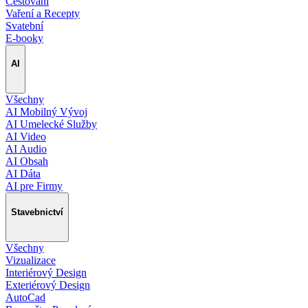
Cestování
Vaření a Recepty
Svatební
E-booky
AI
Všechny
AI Mobilný Vývoj
AI Umelecké Služby
AI Video
AI Audio
AI Obsah
AI Dáta
AI pre Firmy
Stavebnictví
Všechny
Vizualizace
Interiérový Design
Exteriérový Design
AutoCad