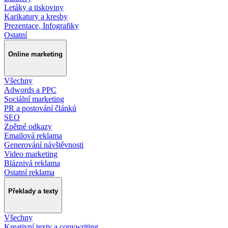
Letáky a tiskoviny
Karikatury a kresby
Prezentace, Infografiky
Ostatní
Online marketing
Všechny
Adwords a PPC
Sociální marketing
PR a postování článků
SEO
Zpětné odkazy
Emailová reklama
Generování návštěvnosti
Video marketing
Bláznivá reklama
Ostatní reklama
Překlady a texty
Všechny
Kreativní texty a copywriting