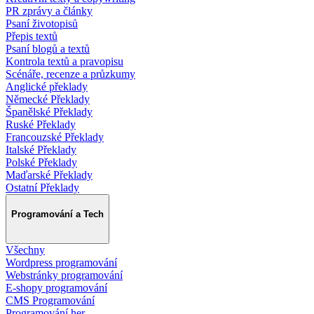
PR zprávy a články
Psaní životopisů
Přepis textů
Psaní blogů a textů
Kontrola textů a pravopisu
Scénáře, recenze a průzkumy
Anglické překlady
Německé Překlady
Španělské Překlady
Ruské Překlady
Francouzské Překlady
Italské Překlady
Polské Překlady
Maďarské Překlady
Ostatní Překlady
Programování a Tech
Všechny
Wordpress programování
Webstránky programování
E-shopy programování
CMS Programování
Programování her