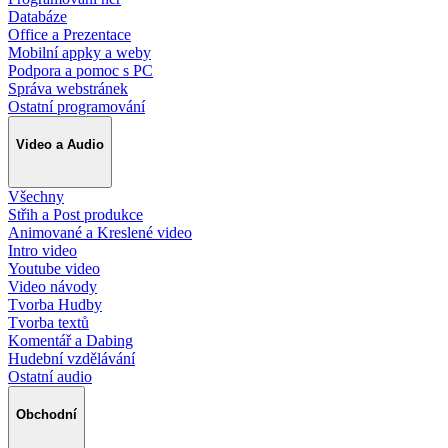
Databáze
Office a Prezentace
Mobilní appky a weby
Podpora a pomoc s PC
Správa webstránek
Ostatní programování
Video a Audio
Všechny
Střih a Post produkce
Animované a Kreslené video
Intro video
Youtube video
Video návody
Tvorba Hudby
Tvorba textů
Komentář a Dabing
Hudební vzdělávání
Ostatní audio
Obchodní