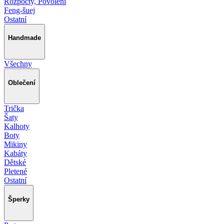
Rozpočty, Povolení
Feng-šuej
Ostatní
Handmade
Všechny
Oblečení
Trička
Šaty
Kalhoty
Boty
Mikiny
Kabáty
Dětské
Pletené
Ostatní
Šperky