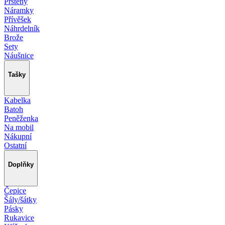
Prsteny
Náramky
Přívěšek
Náhrdelník
Brože
Sety
Náušnice
Tašky
Kabelka
Batoh
Peněženka
Na mobil
Nákupní
Ostatní
Doplňky
Čepice
Šály/šátky
Pásky
Rukavice