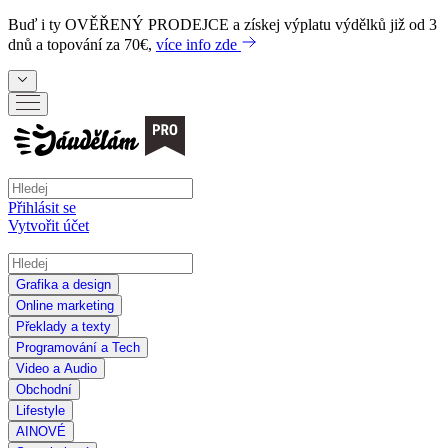
Buď i ty
OVĚŘENÝ PRODEJCE
a získej výplatu výdělků již od 3
dnů a topování za 70€,
více info zde
Přihlásit se
Vytvořit účet
Grafika a design
Online marketing
Překlady a texty
Programování a Tech
Video a Audio
Obchodní
Lifestyle
AI
NOVÉ