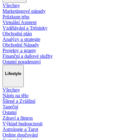
Všechny
Marketingové nápady
Průzkum trhu
Virtuální Asistent
Vzdělávání a Tréninky
Obchodní plán
Analýzy a strategie
Obchodní Nápady
Projekty a granty
Finanční a daňové služby
Ostatní poradenství
Lifestyle
Všechny
Nápis na tělo
Šílené a Zvláštní
Taneční
Ostatní
Zdraví a fitness
Výklad budoucnosti
Astrologie a Tarot
Online doučování