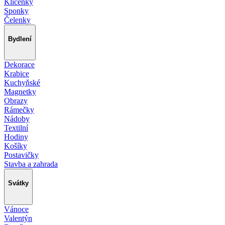
Klíčenky
Sponky
Čelenky
Bydlení
Dekorace
Krabice
Kuchyňské
Magnetky
Obrazy
Rámečky
Nádoby
Textilní
Hodiny
Košíky
Postavičky
Stavba a zahrada
Svátky
Vánoce
Valentýn