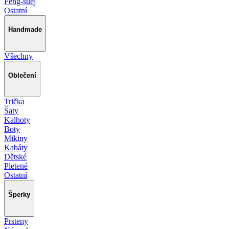
Feng-šuej
Ostatní
Handmade
Všechny
Oblečení
Trička
Šaty
Kalhoty
Boty
Mikiny
Kabáty
Dětské
Pletené
Ostatní
Šperky
Prsteny