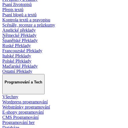
Psaní životopisů
Přepis textů
Psaní blogů a textů
Kontrola textů a pravopisu
Scénáře, recenze a průzkumy
Anglické překlady
Německé Překlady
Španělské Překlady
Ruské Překlady
Francouzské Překlady
Italské Překlady
Polské Překlady
Maďarské Překlady
Ostatní Překlady
Programování a Tech
Všechny
Wordpress programování
Webstránky programování
E-shopy programování
CMS Programování
Programování her
Databáze