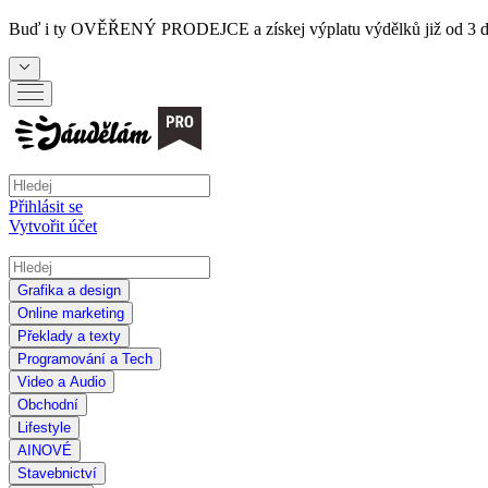
Buď i ty
OVĚŘENÝ PRODEJCE
a získej výplatu výdělků již od 3 
Přihlásit se
Vytvořit účet
Grafika a design
Online marketing
Překlady a texty
Programování a Tech
Video a Audio
Obchodní
Lifestyle
AI
NOVÉ
Stavebnictví