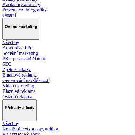
Karikatury a kresby
Prezentace, Infografiky
Ostatní
Online marketing
Všechny
Adwords a PPC
Sociální marketing
PR a postování článků
SEO
Zpětné odkazy
Emailová reklama
Generování návštěvnosti
Video marketing
Bláznivá reklama
Ostatní reklama
Překlady a texty
Všechny
Kreativní texty a copywriting
PR zprávy a články