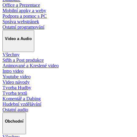
Office a Prezentace
Mobilní appky a weby
Podpora a pomoc s PC
Správa webstránek
Ostatní programování
Video a Audio
Všechny
Střih a Post produkce
Animované a Kreslené video
Intro video
Youtube video
Video návody
Tvorba Hudby
Tvorba textů
Komentář a Dabing
Hudební vzdělávání
Ostatní audio
Obchodní
Všechny