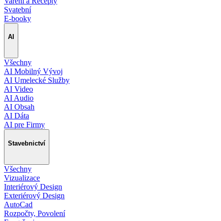
Vaření a Recepty
Svatební
E-booky
AI
Všechny
AI Mobilný Vývoj
AI Umelecké Služby
AI Video
AI Audio
AI Obsah
AI Dáta
AI pre Firmy
Stavebnictví
Všechny
Vizualizace
Interiérový Design
Exteriérový Design
AutoCad
Rozpočty, Povolení