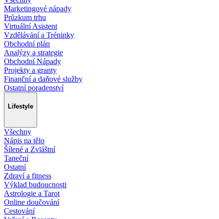
Marketingové nápady
Průzkum trhu
Virtuální Asistent
Vzdělávání a Tréninky
Obchodní plán
Analýzy a strategie
Obchodní Nápady
Projekty a granty
Finanční a daňové služby
Ostatní poradenství
Lifestyle
Všechny
Nápis na tělo
Šílené a Zvláštní
Taneční
Ostatní
Zdraví a fitness
Výklad budoucnosti
Astrologie a Tarot
Online doučování
Cestování