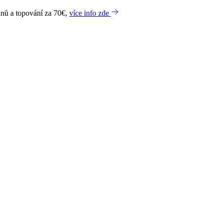
dnů a topování za 70€,
více info zde