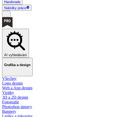
Handmade
Nabídky práce
AI vyhledávání
Grafika a design
Všechny
Logo design
Web a App design
Vizitky
3D a 2D design
Fotografie
Photoshop úpravy
Bannery
Letáky a tiskoviny