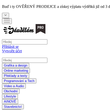
Buď i ty
OVĚŘENÝ PRODEJCE
a získej výplatu výdělků již od 3 
Přihlásit se
Vytvořit účet
Grafika a design
Online marketing
Překlady a texty
Programování a Tech
Video a Audio
Obchodní
Lifestyle
AI
NOVÉ
Stavebnictví