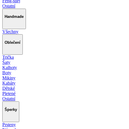
Feng-šuej
Ostatní
Handmade
Všechny
Oblečení
Trička
Šaty
Kalhoty
Boty
Mikiny
Kabáty
Dětské
Pletené
Ostatní
Šperky
Prsteny