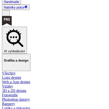
Handmade
Nabídky práce
AI vyhledávání
Grafika a design
Všechny
Logo design
Web a App design
Vizitky
3D a 2D design
Fotografie
Photoshop úpravy
Bannery
Letáky a tiskoviny