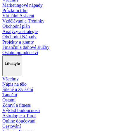
Marketingové nápady
Průzkum trhu
Virtuální Asistent
Vzdělávání a Tréninky
Obchodní plán
Analýzy a strategie
Obchodní Nápady
Projekty a granty
Finanční a daňové služby
Ostatní poradenství
Lifestyle
Všechny
Nápis na tělo
Šílené a Zvláštní
Taneční
Ostatní
Zdraví a fitness
Výklad budoucnosti
Astrologie a Tarot
Online doučování
Cestování