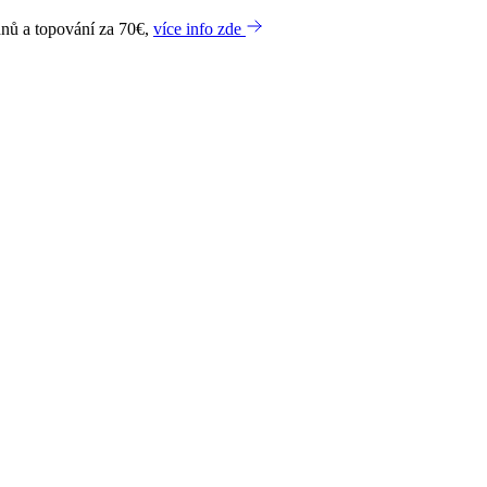
dnů a topování za 70€,
více info zde