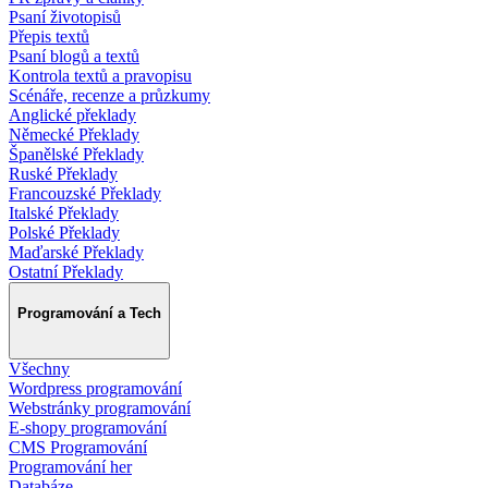
Psaní životopisů
Přepis textů
Psaní blogů a textů
Kontrola textů a pravopisu
Scénáře, recenze a průzkumy
Anglické překlady
Německé Překlady
Španělské Překlady
Ruské Překlady
Francouzské Překlady
Italské Překlady
Polské Překlady
Maďarské Překlady
Ostatní Překlady
Programování a Tech
Všechny
Wordpress programování
Webstránky programování
E-shopy programování
CMS Programování
Programování her
Databáze