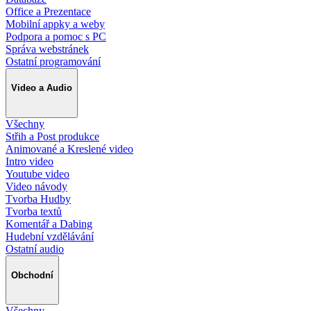
Office a Prezentace
Mobilní appky a weby
Podpora a pomoc s PC
Správa webstránek
Ostatní programování
Video a Audio
Všechny
Střih a Post produkce
Animované a Kreslené video
Intro video
Youtube video
Video návody
Tvorba Hudby
Tvorba textů
Komentář a Dabing
Hudební vzdělávání
Ostatní audio
Obchodní
Všechny