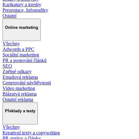
Karikatury a kresby
Prezentace, Infografiky
Ostatní
Online marketing
Všechny
Adwords a PPC
Sociální marketing
PR a postování článků
SEO
Zpětné odkazy
Emailová reklama
Generování návštěvnosti
Video marketing
Bláznivá reklama
Ostatní reklama
Překlady a texty
Všechny
Kreativní texty a copywriting
PR zprávy a články