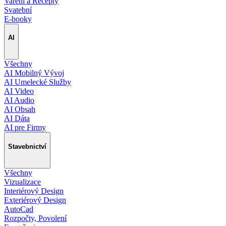
Vaření a Recepty
Svatební
E-booky
AI
Všechny
AI Mobilný Vývoj
AI Umelecké Služby
AI Video
AI Audio
AI Obsah
AI Dáta
AI pre Firmy
Stavebnictví
Všechny
Vizualizace
Interiérový Design
Exteriérový Design
AutoCad
Rozpočty, Povolení