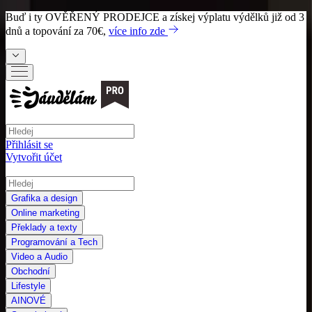
Buď i ty
OVĚŘENÝ PRODEJCE
a získej výplatu výdělků již od 3
dnů a topování za 70€,
více info zde
Přihlásit se
Vytvořit účet
Grafika a design
Online marketing
Překlady a texty
Programování a Tech
Video a Audio
Obchodní
Lifestyle
AI
NOVÉ