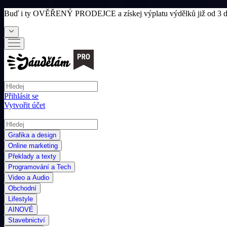
Buď i ty
OVĚŘENÝ PRODEJCE
a získej výplatu výdělků již od 3 
Přihlásit se
Vytvořit účet
Grafika a design
Online marketing
Překlady a texty
Programování a Tech
Video a Audio
Obchodní
Lifestyle
AI
NOVÉ
Stavebnictví