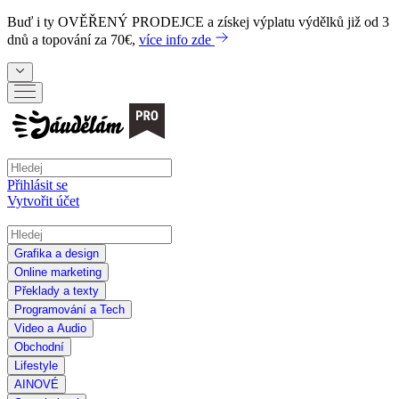
Buď i ty
OVĚŘENÝ PRODEJCE
a získej výplatu výdělků již od 3
dnů a topování za 70€,
více info zde
Přihlásit se
Vytvořit účet
Grafika a design
Online marketing
Překlady a texty
Programování a Tech
Video a Audio
Obchodní
Lifestyle
AI
NOVÉ