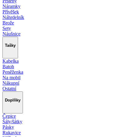
Prsteny
Náramky
Přívěšek
Náhrdelník
Brože
Sety
Náušnice
Tašky
Kabelka
Batoh
Peněženka
Na mobil
Nákupní
Ostatní
Doplňky
Čepice
Šály/šátky
Pásky
Rukavice