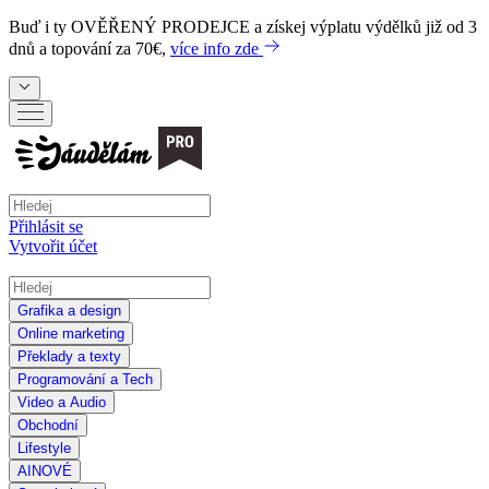
Buď i ty
OVĚŘENÝ PRODEJCE
a získej výplatu výdělků již od 3
dnů a topování za 70€,
více info zde
Přihlásit se
Vytvořit účet
Grafika a design
Online marketing
Překlady a texty
Programování a Tech
Video a Audio
Obchodní
Lifestyle
AI
NOVÉ