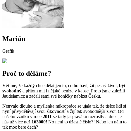
Marián
Grafik
Proč to děláme?
Věříme, že každý chce dělat jen to, co ho baví, žít pestrý život,
být
svobodný
a přitom mít i nějaké peníze v kapse. Proto jsme založili
Jaudelam.cz a začali sami své koníčky nabízet Česku.
Netrvalo dlouho a myšlenka mikropráce se ujala tak, že tisíce lidí si
nyní přivydělávají svou šikovností a žijí tak svobodnější život. Od
našeho vzniku v roce
2011
se řady jaspraváků rozrostly a dnes je
nás už více než
163000!
No není to úžasné číslo?! Nebo jen nám to
tak moc bere dech?