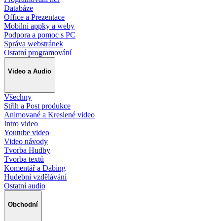
Databáze
Office a Prezentace
Mobilní appky a weby
Podpora a pomoc s PC
Správa webstránek
Ostatní programování
Video a Audio
Všechny
Střih a Post produkce
Animované a Kreslené video
Intro video
Youtube video
Video návody
Tvorba Hudby
Tvorba textů
Komentář a Dabing
Hudební vzdělávání
Ostatní audio
Obchodní