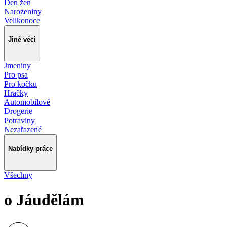
Den žen
Narozeniny
Velikonoce
Jiné věci
Jmeniny
Pro psa
Pro kočku
Hračky
Automobilové
Drogerie
Potraviny
Nezařazené
Nabídky práce
Všechny
o Jáudělám