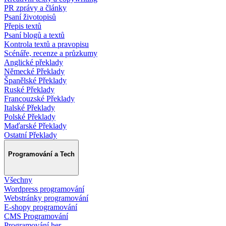
PR zprávy a články
Psaní životopisů
Přepis textů
Psaní blogů a textů
Kontrola textů a pravopisu
Scénáře, recenze a průzkumy
Anglické překlady
Německé Překlady
Španělské Překlady
Ruské Překlady
Francouzské Překlady
Italské Překlady
Polské Překlady
Maďarské Překlady
Ostatní Překlady
Programování a Tech
Všechny
Wordpress programování
Webstránky programování
E-shopy programování
CMS Programování
Programování her