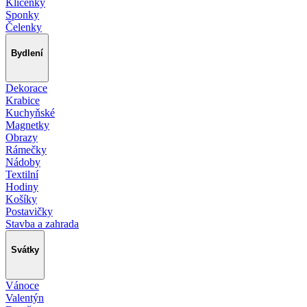
Klíčenky
Sponky
Čelenky
Bydlení
Dekorace
Krabice
Kuchyňské
Magnetky
Obrazy
Rámečky
Nádoby
Textilní
Hodiny
Košíky
Postavičky
Stavba a zahrada
Svátky
Vánoce
Valentýn