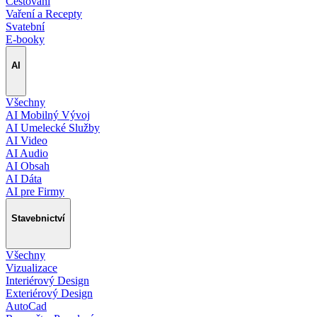
Cestování
Vaření a Recepty
Svatební
E-booky
AI
Všechny
AI Mobilný Vývoj
AI Umelecké Služby
AI Video
AI Audio
AI Obsah
AI Dáta
AI pre Firmy
Stavebnictví
Všechny
Vizualizace
Interiérový Design
Exteriérový Design
AutoCad