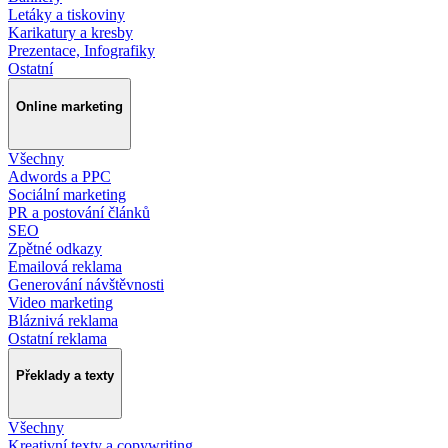
Letáky a tiskoviny
Karikatury a kresby
Prezentace, Infografiky
Ostatní
Online marketing
Všechny
Adwords a PPC
Sociální marketing
PR a postování článků
SEO
Zpětné odkazy
Emailová reklama
Generování návštěvnosti
Video marketing
Bláznivá reklama
Ostatní reklama
Překlady a texty
Všechny
Kreativní texty a copywriting