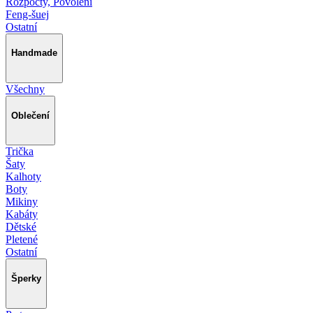
Rozpočty, Povolení
Feng-šuej
Ostatní
Handmade
Všechny
Oblečení
Trička
Šaty
Kalhoty
Boty
Mikiny
Kabáty
Dětské
Pletené
Ostatní
Šperky