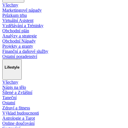
Všechny
Marketingové nápady
Průzkum trhu
Virtuální Asistent
Vzdělávání a Tréninky
Obchodní plán
Analýzy a strategie
Obchodní Nápady
Projekty a granty
Finanční a daňové služby
Ostatní poradenství
Lifestyle
Všechny
Nápis na tělo
Šílené a Zvláštní
Taneční
Ostatní
Zdraví a fitness
Výklad budoucnosti
Astrologie a Tarot
Online doučování