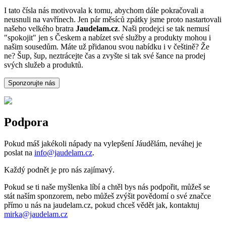
I tato čísla nás motivovala k tomu, abychom dále pokračovali a
neusnuli na vavřínech. Jen pár měsíců zpátky jsme proto nastartovali
našeho velkého bratra
Jaudelam.cz
. Naši prodejci se tak nemusí
"spokojit" jen s Českem a nabízet své služby a produkty mohou i
našim sousedům. Máte už přidanou svou nabídku i v češtině? Že
ne? Šup, šup, neztrácejte čas a zvyšte si tak své šance na prodej
svých služeb a produktů.
Sponzorujte nás
Podpora
Pokud máš jakékoli nápady na vylepšení Jáudělám, neváhej je
poslat na
info@jaudelam.cz
.
Každý podnět je pro nás zajímavý.
Pokud se ti naše myšlenka líbí a chtěl bys nás podpořit, můžeš se
stát naším sponzorem, nebo můžeš zvýšit povědomí o své značce
přímo u nás na jaudelam.cz, pokud chceš vědět jak, kontaktuj
mirka@jaudelam.cz