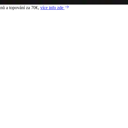
dnů a topování za 70€,
více info zde