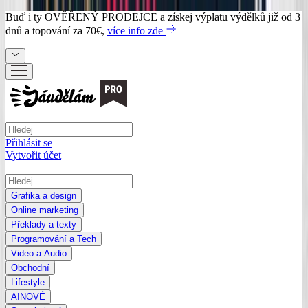
Buď i ty
OVĚŘENÝ PRODEJCE
a získej výplatu výdělků již od 3
dnů a topování za 70€,
více info zde
Přihlásit se
Vytvořit účet
Grafika a design
Online marketing
Překlady a texty
Programování a Tech
Video a Audio
Obchodní
Lifestyle
AI
NOVÉ