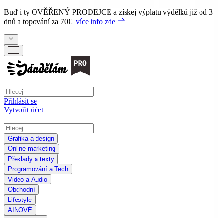
Buď i ty
OVĚŘENÝ PRODEJCE
a získej výplatu výdělků již od 3
dnů a topování za 70€,
více info zde
Přihlásit se
Vytvořit účet
Grafika a design
Online marketing
Překlady a texty
Programování a Tech
Video a Audio
Obchodní
Lifestyle
AI
NOVÉ